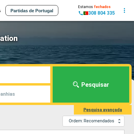
Estamos
fechados
s
Partidas de Portugal
308 804 335
ration
Pesquisar
anhias
Pesquisa avançada
Ordem: Recomendados