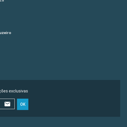
m
uzeiro
ões exclusivas
OK