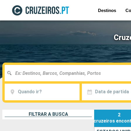
Destinos
Co
Cruze
Quando ir?
Data de partida
FILTRAR A BUSCA
2
cruzeiros
encon