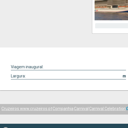
Viagem inaugural:
Largura:
m
Cruzeiros www.cruzeiros.pt
Companhia
Carnival
Carnival Celebration
C