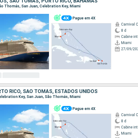
OS, SÃO TOMÁS, PORTO RICO, BAHAMAS
 São Thomás, San Juan, Celebration Key, Miami
Pague em 4X
Carnival C
8 d
Cabine in
Miami
27/09/20
TO RICO, SÃO TOMÁS, ESTADOS UNIDOS
 Celebration Key, San Juan, São Thomás, Miami
Pague em 4X
Carnival C
8 d
Cabine in
Miami