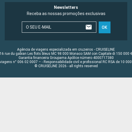
Newsletters
Receba as nossas promoções exclusivas
O SEU E-MAIL
OK
Agência de viagens especializada em cruzeiros - CRUISELINE
16 rue du gabian Les flots bleus MC 98 000 Monaco SAM con Capitale di 150 000 
Garantia financeira Groupama Apólice número 4000717380
viagens n° 006 02 0007 – - Responsabilidade civil e profissional RC RSA de 10 0
© CRUISELINE 2026 - all rights reserved