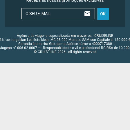
Receba as nossas promoções exclusivas
O SEU E-MAIL
OK
Agência de viagens especializada em cruzeiros - CRUISELINE
16 rue du gabian Les flots bleus MC 98 000 Monaco SAM con Capitale di 150 000 
Garantia financeira Groupama Apólice número 4000717380
viagens n° 006 02 0007 – - Responsabilidade civil e profissional RC RSA de 10 0
© CRUISELINE 2026 - all rights reserved