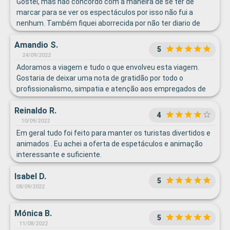
Gostei, mas não concordo com a maneira de se ter de
marcar para se ver os espectáculos por isso não fui a
nenhum. Também fiquei aborrecida por não ter diario de
bordo em português, pois nem todas as pessoas têm de
Amandio S.
saber inglês.
5
24/09/2022
Adoramos a viagem e tudo o que envolveu esta viagem.
Gostaria de deixar uma nota de gratidão por todo o
profissionalismo, simpatia e atenção aos empregados de
restaurante Elmo Jr. Teves e ao Kenneth Bata, ambos das
Reinaldo R.
Filipanas assim como ao nosso camareiro pela sua
4
disponibilidade, profissionalismo e simpatia.
10/09/2022
Em geral tudo foi feito para manter os turistas divertidos e
animados . Eu achei a oferta de espetáculos e animação
interessante e suficiente.
Isabel D.
5
08/09/2022
Mónica B.
5
11/08/2022