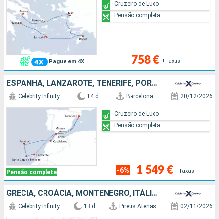
Cruzeiro de Luxo
Pensão completa
758 €
+Taxas
Pague em 4X
ESPANHA, LANZAROTE, TENERIFE, PORTUGAL, MARROCOS
Celebrity Infinity
14 d
Barcelona
20/12/2026
Cruzeiro de Luxo
Pensão completa
1 549 €
-6%
+Taxas
Pensão completa
GRÉCIA, CROÁCIA, MONTENEGRO, ITÁLIA, FRANÇA, ESPANHA
Celebrity Infinity
13 d
Pireus Atenas
02/11/2026