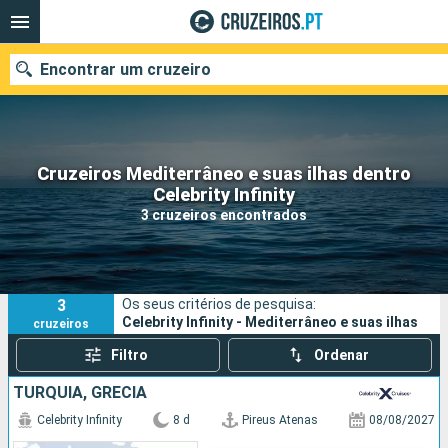
Encontrar um cruzeiro
Cruzeiros Mediterrâneo e suas ilhas dentro
Quando ir?
Celebrity Infinity
3 cruzeiros encontrados
Data de partida
Portos
Companhias
3
Os seus critérios de pesquisa:
Pesquisar
Celebrity Infinity - Mediterrâneo e suas ilhas
cruzeiros
Filtro
Ordenar
TURQUIA, GRÉCIA
Celebrity Infinity
8 d
Pireus Atenas
08/08/2027