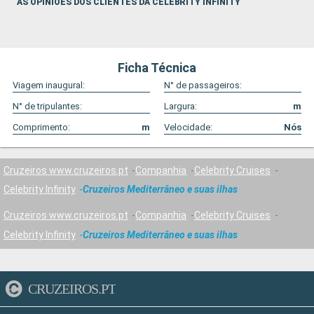
AS OPINIÕES DOS CLIENTES DA CELEBRITY INFINITY
Ficha Técnica
Viagem inaugural:
N° de passageiros:
N° de tripulantes:
Largura:
m
Comprimento:
m
Velocidade:
Nós
Cruzeiros www.cruzeiros.pt
Companhia
Celebrity Cruises
Celebrity Infinity
Cruzeiros Mediterrâneo e suas ilhas
Cruzeiros www.cruzeiros.pt
Companhia
Celebrity Cruises
Celebrity Infinity
Cruzeiros Mediterrâneo e suas ilhas
CRUZEIROS.PT