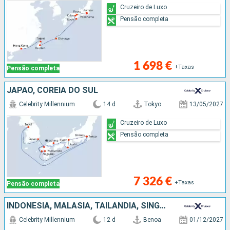
Cruzeiro de Luxo
Pensão completa
1 698 €
+Taxas
Pensão completa
JAPÃO, COREIA DO SUL
Celebrity Millennium
14 d
Tokyo
13/05/2027
Cruzeiro de Luxo
Pensão completa
7 326 €
+Taxas
Pensão completa
INDONÉSIA, MALÁSIA, TAILÂNDIA, SINGAPURA
Celebrity Millennium
12 d
Benoa
01/12/2027