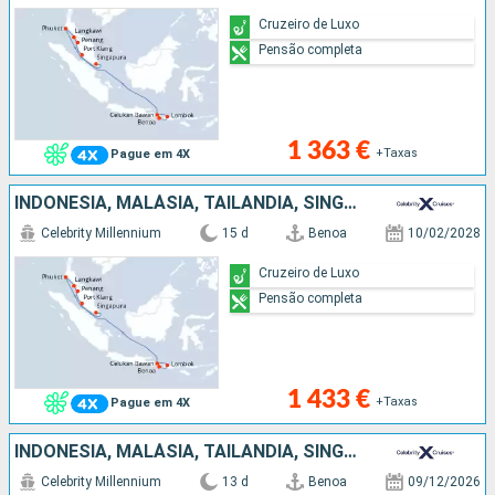
Cruzeiro de Luxo
Pensão completa
1 363 €
+Taxas
Pague em 4X
INDONÉSIA, MALÁSIA, TAILÂNDIA, SINGAPURA
Celebrity Millennium
15 d
Benoa
10/02/2028
Cruzeiro de Luxo
Pensão completa
1 433 €
+Taxas
Pague em 4X
INDONÉSIA, MALÁSIA, TAILÂNDIA, SINGAPURA
Celebrity Millennium
13 d
Benoa
09/12/2026