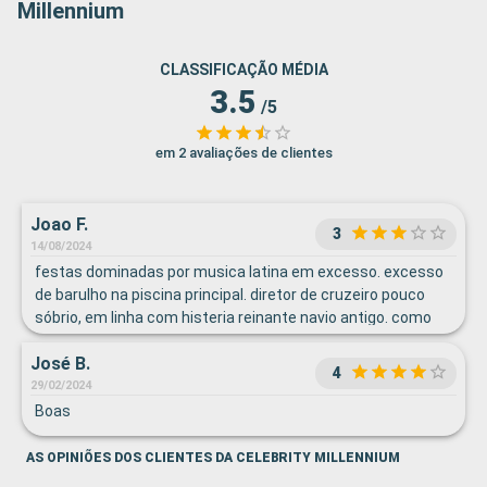
Millennium
CLASSIFICAÇÃO MÉDIA
3.5
/5
em 2 avaliações de clientes
Joao F.
3
14/08/2024
festas dominadas por musica latina em excesso. excesso
de barulho na piscina principal. diretor de cruzeiro pouco
sóbrio, em linha com histeria reinante navio antigo. como
um todo interessante. mas muitas areas mal recuperadas
José B.
de que é exemplo a nossa varanda
4
29/02/2024
Boas
AS OPINIÕES DOS CLIENTES DA CELEBRITY MILLENNIUM