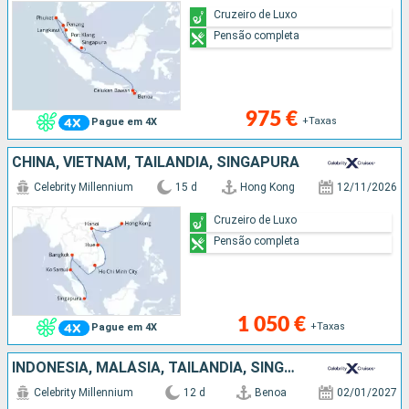
Cruzeiro de Luxo
Pensão completa
975 €
+Taxas
Pague em 4X
CHINA, VIETNAM, TAILÂNDIA, SINGAPURA
Celebrity Millennium
15 d
Hong Kong
12/11/2026
Cruzeiro de Luxo
Pensão completa
1 050 €
+Taxas
Pague em 4X
INDONÉSIA, MALÁSIA, TAILÂNDIA, SINGAPURA
Celebrity Millennium
12 d
Benoa
02/01/2027