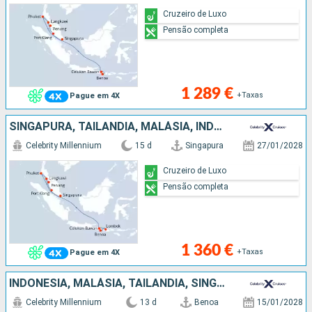
Cruzeiro de Luxo
Pensão completa
1 289 €
+Taxas
Pague em 4X
SINGAPURA, TAILÂNDIA, MALÁSIA, INDONÉSIA
Celebrity Millennium
15 d
Singapura
27/01/2028
Cruzeiro de Luxo
Pensão completa
1 360 €
+Taxas
Pague em 4X
INDONÉSIA, MALÁSIA, TAILÂNDIA, SINGAPURA
Celebrity Millennium
13 d
Benoa
15/01/2028