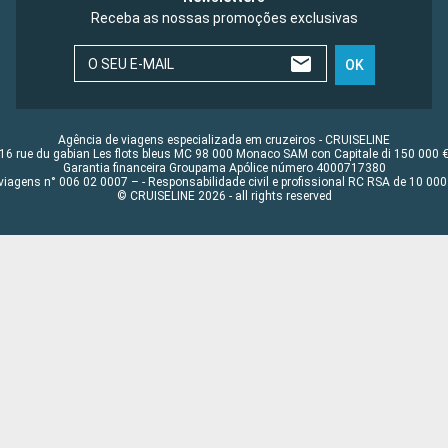
Receba as nossas promoções exclusivas
O SEU E-MAIL
OK
Agência de viagens especializada em cruzeiros - CRUISELINE
16 rue du gabian Les flots bleus MC 98 000 Monaco SAM con Capitale di 150 000 
Garantia financeira Groupama Apólice número 4000717380
viagens n° 006 02 0007 – - Responsabilidade civil e profissional RC RSA de 10 0
© CRUISELINE 2026 - all rights reserved