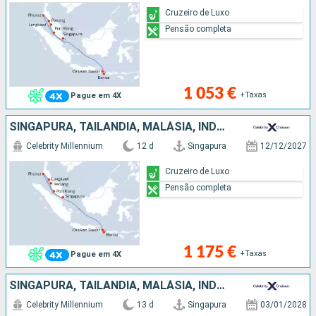
Cruzeiro de Luxo
Pensão completa
1 053 €
+Taxas
Pague em 4X
SINGAPURA, TAILÂNDIA, MALÁSIA, INDONÉSIA
Celebrity Millennium
12 d
Singapura
12/12/2027
Cruzeiro de Luxo
Pensão completa
1 175 €
+Taxas
Pague em 4X
SINGAPURA, TAILÂNDIA, MALÁSIA, INDONÉSIA
Celebrity Millennium
13 d
Singapura
03/01/2028