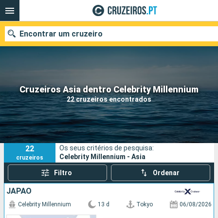
Encontrar um cruzeiro
Quando ir?
Cruzeiros Asia dentro Celebrity Millennium
22 cruzeiros encontrados
Data de partida
Portos
Companhias
22
Os seus critérios de pesquisa:
Pesquisar
Celebrity Millennium - Asia
cruzeiros
Filtro
Ordenar
JAPÃO
Celebrity Millennium
13 d
Tokyo
06/08/2026