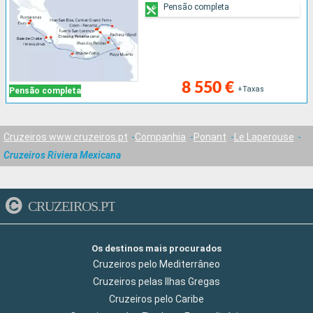
Pensão completa
8 550 €
+Taxas
Pensão completa
Cruzeiros www.cruzeiros.pt
Companhia
Ponant
Le Laperouse
Cruzeiros Riviera Mexicana
CRUZEIROS.PT
Os destinos mais procurados
Cruzeiros pelo Mediterrâneo
Cruzeiros pelas Ilhas Gregas
Cruzeiros pelo Caribe