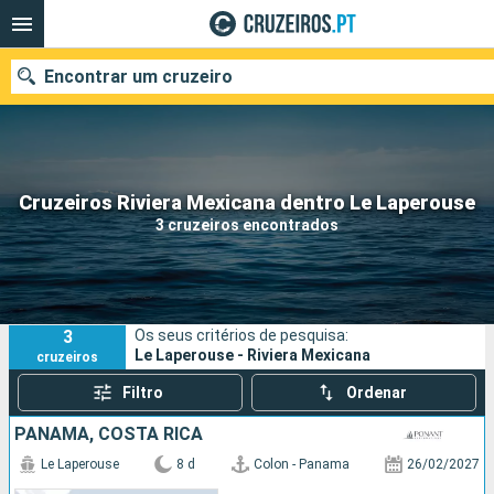
Encontrar um cruzeiro
Quando ir?
Cruzeiros Riviera Mexicana dentro Le Laperouse
3 cruzeiros encontrados
Data de partida
Portos
Companhias
3
Os seus critérios de pesquisa:
Pesquisar
Le Laperouse - Riviera Mexicana
cruzeiros
Filtro
Ordenar
PANAMA, COSTA RICA
Le Laperouse
8 d
Colon - Panama
26/02/2027