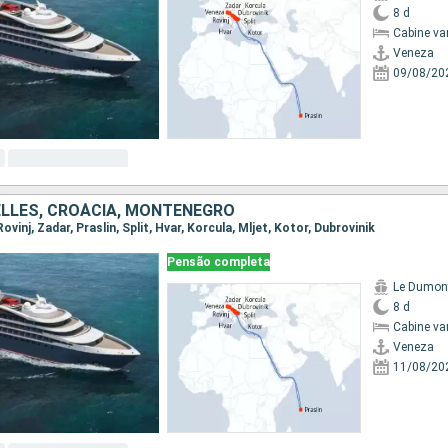
8 d
Cabine va
Veneza
09/08/20
HELLES, CROÁCIA, MONTENEGRO
Rovinj, Zadar, Praslin, Split, Hvar, Korcula, Mljet, Kotor, Dubrovinik
Pensão completa
Le Dumont
8 d
Cabine va
Veneza
11/08/20