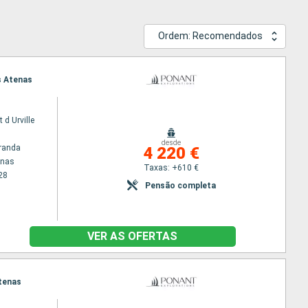
Ordem: Recomendados
s Atenas
 d Urville
desde
randa
4 220 €
enas
Taxas: +610 €
28
Pensão completa
VER AS OFERTAS
Atenas