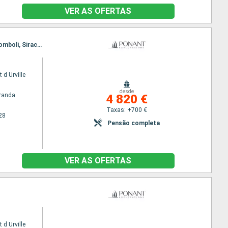
VER AS OFERTAS
Itinerário : La Valleta, Porto Empedocle, Trapani, Palermo, Lípara, Taormina, Reggio Calabria, Stromboli, Siracusa, La Valleta
 d Urville
desde
randa
4 820 €
Taxas: +700 €
28
Pensão completa
VER AS OFERTAS
 d Urville