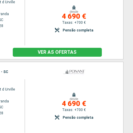
 d Urville
desde
randa
4 690 €
 SC
Taxas: +700 €
28
Pensão completa
VER AS OFERTAS
a - SC
 d Urville
desde
randa
4 690 €
 SC
Taxas: +700 €
28
Pensão completa