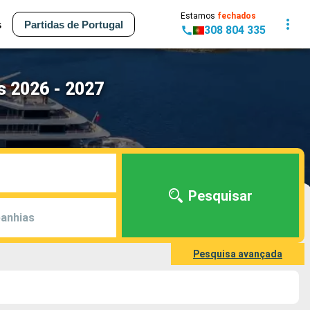
Estamos
fechados
s
Partidas de Portugal
308 804 335
s 2026 - 2027
Pesquisar
anhias
Pesquisa avançada