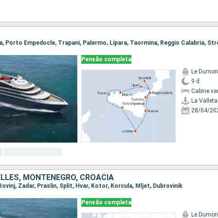
Pensão completa
Le Dumont
9 d
Cabine va
La Valleta
28/04/20
ELLES, MONTENEGRO, CROÁCIA
Rovinj, Zadar, Praslin, Split, Hvar, Kotor, Korcula, Mljet, Dubrovinik
Pensão completa
Le Dumont