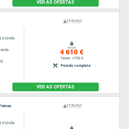
VER AS OFERTAS
 d Urville
desde
randa
4 610 €
Taxas: +700 €
26
Pensão completa
VER AS OFERTAS
 Palmas
 d Urville