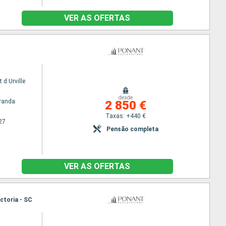
VER AS OFERTAS
 d Urville
desde
randa
2 850 €
Taxas: +440 €
27
Pensão completa
VER AS OFERTAS
ictoria - SC