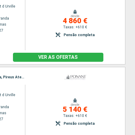
 d Urville
desde
randa
4 860 €
enas
Taxas: +610 €
27
Pensão completa
VER AS OFERTAS
Itinerário : Pireus Atenas, Canal de Corinto, Itea, Katakolon, Gythion, Monemvasia, Nafplio, Hydra, Pireus Atenas
 d Urville
desde
randa
5 140 €
enas
Taxas: +610 €
27
Pensão completa