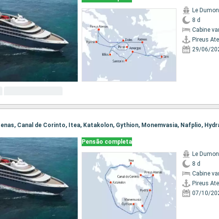
Le Dumont
8 d
Cabine va
Pireus At
29/06/20
Pensão completa
Le Dumont
8 d
Cabine va
Pireus At
07/10/20