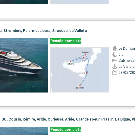
ta, Stromboli, Palermo, Lípara, Siracusa, La Valleta
Pensão completa
Le Dumont
6 d
Cabine va
La Valleta
03/05/20
 - SC, Cousin, Rémire, Aride, Curieuse, Aride, Grande soeur, Praslin, La Digue, V
Pensão completa