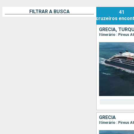
FILTRAR A BUSCA
41
cruzeiros
encon
GRÉCIA, TURQU
Itinerário : Pireus
GRÉCIA
Itinerário : Pireus 