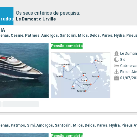
Os seus critérios de pesquisa:
trados
Le Dumont d Urville
IA
 Atenas, Cesme, Patmos, Amorgos, Santorini, Milos, Delos, Paros, Hydra, Pireu
Pensão completa
Le Dumont
8 d
Cabine va
Pireus At
01/07/20
Atenas, Patmos, Simi, Amorgos, Santorini, Milos, Delos, Paros, Hydra, Pireus 
Pensão completa