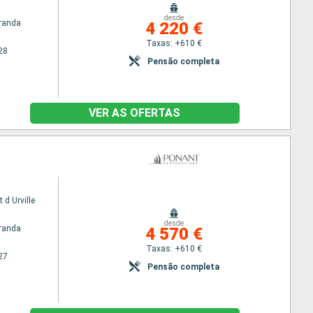
desde
randa
4 220 €
Taxas: +610 €
28
Pensão completa
VER AS OFERTAS
 d Urville
desde
randa
4 570 €
Taxas: +610 €
27
Pensão completa