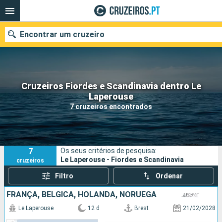
Encontrar um cruzeiro
Cruzeiros Fiordes e Scandinavia dentro Le
Quando ir?
Laperouse
7 cruzeiros encontrados
Data de partida
Portos
Companhias
7
Os seus critérios de pesquisa:
Pesquisar
Le Laperouse - Fiordes e Scandinavia
cruzeiros
Filtro
Ordenar
FRANÇA, BÉLGICA, HOLANDA, NORUEGA
Le Laperouse
12 d
Brest
21/02/2028