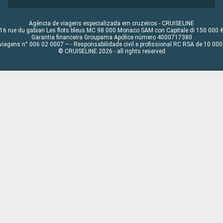
Agência de viagens especializada em cruzeiros - CRUISELINE
16 rue du gabian Les flots bleus MC 98 000 Monaco SAM con Capitale di 150 000 
Garantia financeira Groupama Apólice número 4000717380
viagens n° 006 02 0007 – - Responsabilidade civil e profissional RC RSA de 10 0
© CRUISELINE 2026 - all rights reserved