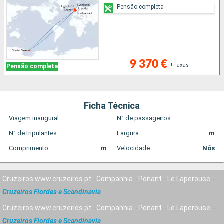
Pensão completa
9 370 €
+Taxas
Pensão completa
Ficha Técnica
Viagem inaugural:
N° de passageiros:
N° de tripulantes:
Largura:
m
Comprimento:
m
Velocidade:
Nós
Cruzeiros www.cruzeiros.pt
Companhia
Ponant
Le Laperouse
Cruzeiros Fiordes e Scandinavia
Cruzeiros www.cruzeiros.pt
Companhia
Ponant
Le Laperouse
Cruzeiros Fiordes e Scandinavia