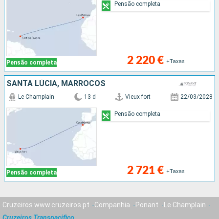
Pensão completa
2 220 €
+Taxas
Pensão completa
SANTA LÚCIA, MARROCOS
Le Champlain
13 d
Vieux fort
22/03/2028
Pensão completa
2 721 €
+Taxas
Pensão completa
Cruzeiros www.cruzeiros.pt
Companhia
Ponant
Le Champlain
Cruzeiros Transpacifico