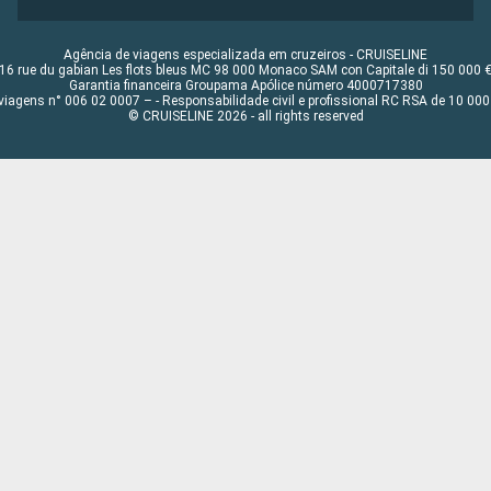
Agência de viagens especializada em cruzeiros - CRUISELINE
16 rue du gabian Les flots bleus MC 98 000 Monaco SAM con Capitale di 150 000 
Garantia financeira Groupama Apólice número 4000717380
viagens n° 006 02 0007 – - Responsabilidade civil e profissional RC RSA de 10 0
© CRUISELINE 2026 - all rights reserved