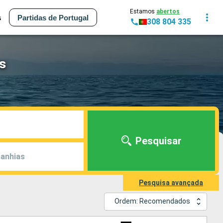
Estamos
abertos
s
Partidas de Portugal
308 804 335
s
Pesquisar
anhias
Pesquisa avançada
Ordem: Recomendados