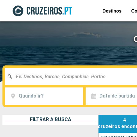
Destinos
Co
Quando ir?
Data de partida
FILTRAR A BUSCA
4
cruzeiros
encon