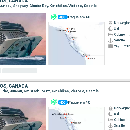
OS, CANADÁ
, Juneau, Skagway, Glaciar Bay, Ketchikan, Victoria, Seattle
Pague em 4X
Norwegian
8 d
Cabine in
Seattle
26/09/20
OS, CANADÁ
 Sitka, Juneau, Icy Strait Point, Ketchikan, Victoria, Seattle
Pague em 4X
Norwegian
8 d
Cabine in
Seattle