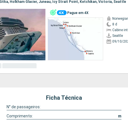
, Sitka, Holkham Glacier, Juneau, Icy Strait Point, Ketchikan, Victoria, Seattle
Pague em 4X
Norwegian
8 d
Cabine in
Seattle
09/10/20
Ficha Técnica
N° de passageiros:
Comprimento:
m