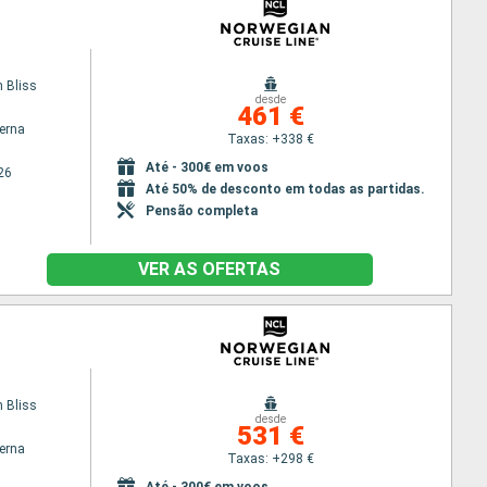
 Bliss
desde
461 €
terna
Taxas: +338 €
Até - 300€ em voos
26
Até 50% de desconto em todas as partidas.
Pensão completa
VER AS OFERTAS
 Bliss
desde
531 €
terna
Taxas: +298 €
Até - 300€ em voos