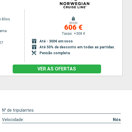
 Bliss
desde
606 €
terna
Taxas: +308 €
Até - 300€ em voos
27
Até 50% de desconto em todas as partidas.
Pensão completa
VER AS OFERTAS
N° de tripulantes:
Velocidade:
Nós