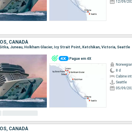
12/09/20
OS, CANADÁ
, Sitka, Juneau, Holkham Glacier, Icy Strait Point, Ketchikan, Victoria, Seattle
Pague em 4X
Norwegian
8 d
Cabine in
Seattle
05/09/20
OS, CANADÁ