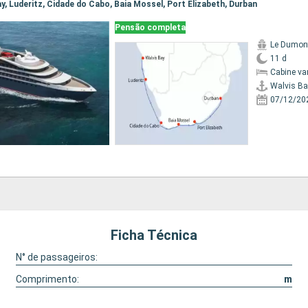
Bay, Luderitz, Cidade do Cabo, Baia Mossel, Port Elizabeth, Durban
Pensão completa
Le Dumont
11 d
Cabine va
Walvis Ba
07/12/20
Ficha Técnica
N° de passageiros:
Comprimento:
m