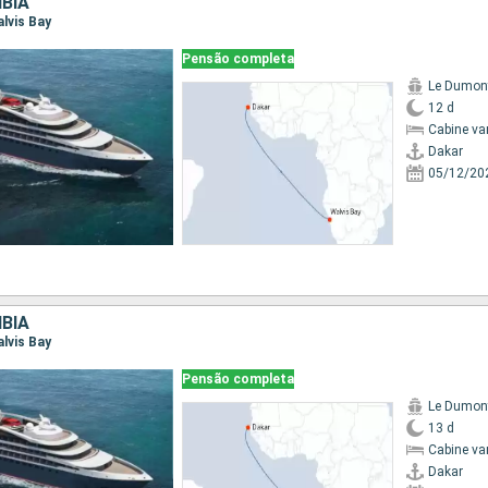
BIA
alvis Bay
Pensão completa
Le Dumont
12 d
Cabine va
Dakar
05/12/20
BIA
alvis Bay
Pensão completa
Le Dumont
13 d
Cabine va
Dakar