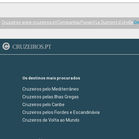
Cruzeiros www.cruzeiros.pt
Companhia
Ponant
Le Dumont d Urville
Cr
CRUZEIROS.PT
Os destinos mais procurados
Cruzeiros pelo Mediterrâneo
Cruzeiros pelas Ilhas Gregas
Cruzeiros pelo Caribe
Cruzeiros pelos Fiordes e Escandinávia
Cruzeiros de Volta ao Mundo