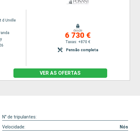
 d Urville
desde
randa
6 730 €
y
Taxas: +870 €
26
Pensão completa
VER AS OFERTAS
N° de tripulantes:
Velocidade:
Nós