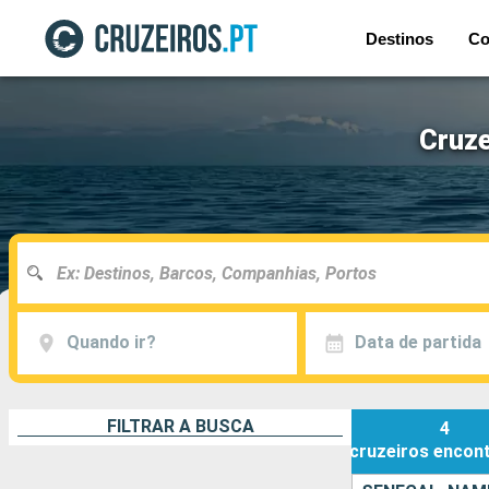
Destinos
Co
Cruze
Quando ir?
Data de partida
FILTRAR A BUSCA
4
cruzeiros
encon