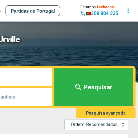
Estamos
fechados
s
Partidas de Portugal
308 804 335
rville
Pesquisar
anhias
Pesquisa avançada
Ordem: Recomendados