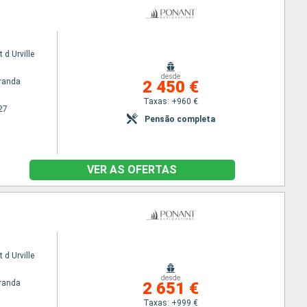
 d Urville
desde
randa
2 450 €
Taxas: +960 €
27
Pensão completa
VER AS OFERTAS
 d Urville
desde
randa
2 651 €
Taxas: +999 €