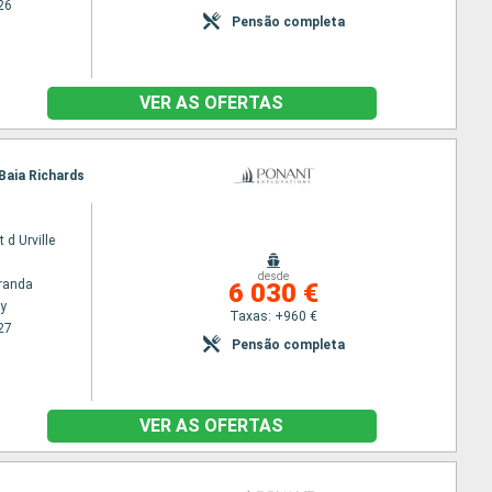
26
Pensão completa
VER AS OFERTAS
 Baia Richards
 d Urville
desde
randa
6 030 €
y
Taxas: +960 €
27
Pensão completa
VER AS OFERTAS