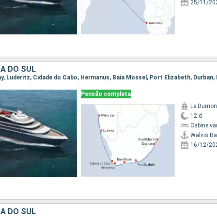
25/11/20
CA DO SUL
Bay, Luderitz, Cidade do Cabo, Hermanus, Baia Mossel, Port Elizabeth, Durban,
Pensão completa
Le Dumont
12 d
Cabine va
Walvis Ba
16/12/20
CA DO SUL