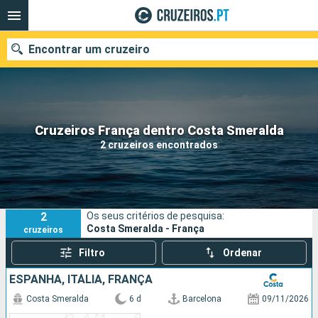
Encontrar um cruzeiro
Quando ir?
Cruzeiros França dentro Costa Smeralda
2 cruzeiros encontrados
Data de partida
Portos
Companhias
2
Os seus critérios de pesquisa:
Pesquisar
Costa Smeralda - França
cruzeiros
Filtro
Ordenar
ESPANHA, ITÁLIA, FRANÇA
Costa Smeralda
6 d
Barcelona
09/11/2026