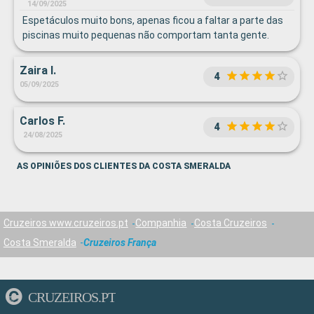
14/09/2025
Espetáculos muito bons, apenas ficou a faltar a parte das
piscinas muito pequenas não comportam tanta gente.
Zaira I.
4
05/09/2025
Carlos F.
4
24/08/2025
AS OPINIÕES DOS CLIENTES DA COSTA SMERALDA
Cruzeiros www.cruzeiros.pt
Companhia
Costa Cruzeiros
Costa Smeralda
Cruzeiros França
CRUZEIROS.PT