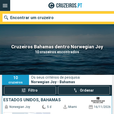
Encontrar um cruzeiro
Quando ir?
Cruzeiros Bahamas dentro Norwegian Joy
10 cruzeiros encontrados
Data de partida
Portos
Companhias
10
Os seus critérios de pesquisa:
Pesquisar
Norwegian Joy - Bahamas
cruzeiros
Filtro
Ordenar
ESTADOS UNIDOS, BAHAMAS
Norwegian Joy
5 d
Miami
16/11/2026