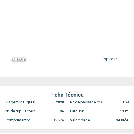
aucun
Explorar
Ficha Técnica
Viagem inaugural:
2020
N° de passageiros:
168
N° de tripulantes:
46
Largura:
11
m
Comprimento:
135
m
Velocidade:
14
Nós