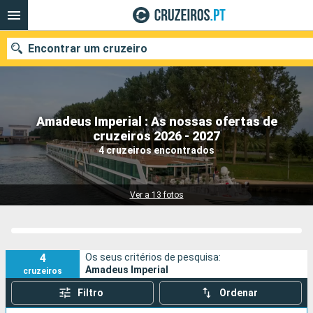
Encontrar um cruzeiro
Amadeus Imperial : As nossas ofertas de
Quando ir?
cruzeiros 2026 - 2027
4 cruzeiros encontrados
Data de partida
Portos
Companhias
Ver a 13 fotos
Pesquisar
4
Os seus critérios de pesquisa:
Amadeus Imperial
cruzeiros
Filtro
Ordenar