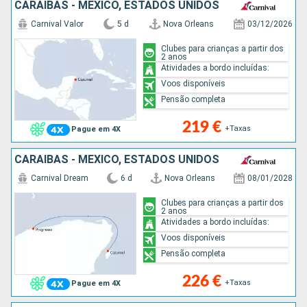
CARAIBAS - MEXICO, ESTADOS UNIDOS
Carnival Valor
5 d
Nova Orleans
03/12/2026
Clubes para crianças a partir dos
2 anos
Atividades a bordo incluídas:
Voos disponíveis
Pensão completa
219 €
+Taxas
Pague em 4X
CARAIBAS - MEXICO, ESTADOS UNIDOS
Carnival Dream
6 d
Nova Orleans
08/01/2028
Clubes para crianças a partir dos
2 anos
Atividades a bordo incluídas:
Voos disponíveis
Pensão completa
226 €
+Taxas
Pague em 4X