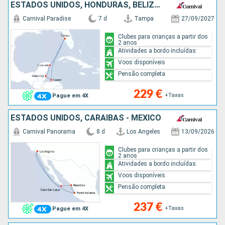
ESTADOS UNIDOS, HONDURAS, BELIZE, CARAIBAS - MEXICO
Carnival Paradise
7 d
Tampa
27/09/2027
Clubes para crianças a partir dos
2 anos
Atividades a bordo incluídas:
Voos disponíveis
Pensão completa
229 €
+Taxas
Pague em 4X
ESTADOS UNIDOS, CARAIBAS - MEXICO
Carnival Panorama
8 d
Los Angeles
13/09/2026
Clubes para crianças a partir dos
2 anos
Atividades a bordo incluídas:
Voos disponíveis
Pensão completa
237 €
+Taxas
Pague em 4X