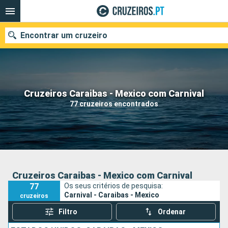
Encontrar um cruzeiro
Quando ir?
Cruzeiros Caraibas - Mexico com Carnival
77 cruzeiros encontrados
Data de partida
Portos
Companhias
Pesquisar
Cruzeiros Caraibas - Mexico com Carnival
77
Os seus critérios de pesquisa:
Carnival - Caraibas - Mexico
cruzeiros
Filtro
Ordenar