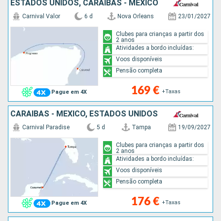
ESTADOS UNIDOS, CARAIBAS - MEXICO
Carnival Valor
6 d
Nova Orleans
23/01/2027
Clubes para crianças a partir dos
2 anos
Atividades a bordo incluídas:
Voos disponíveis
Pensão completa
169 €
+Taxas
Pague em 4X
CARAIBAS - MEXICO, ESTADOS UNIDOS
Carnival Paradise
5 d
Tampa
19/09/2027
Clubes para crianças a partir dos
2 anos
Atividades a bordo incluídas:
Voos disponíveis
Pensão completa
176 €
+Taxas
Pague em 4X