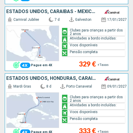
ESTADOS UNIDOS, CARAIBAS - MEXICO, HONDURAS
Carnival Jubilee
7 d
Galveston
17/01/2027
Clubes para crianças a partir dos
2 anos
Atividades a bordo incluídas:
Voos disponíveis
Pensão completa
329 €
+Taxas
Pague em 4X
ESTADOS UNIDOS, HONDURAS, CARAIBAS - MEXICO, BAHAMAS
Mardi Gras
8 d
Porto Canaveral
09/01/2027
Clubes para crianças a partir dos
2 anos
Atividades a bordo incluídas:
Voos disponíveis
Pensão completa
333 €
+Taxas
Pague em 4X