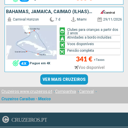
BAHAMAS, JAMAICA, CAIMÃO (ILHAS), ESTADOS UNIDOS
Carnival Horizon
7 d
Miami
29/11/2026
Clubes para crianças a partir dos
2 anos
Atividades a bordo incluídas:
Voos disponíveis
Pensão completa
341 €
+Taxas
Pague em 4X
Voo disponível
VER MAIS CRUZEIROS
Cruzeiros www.cruzeiros.pt
Companhia
Carnival
Cruzeiros Caraibas - Mexico
CRUZEIROS.PT