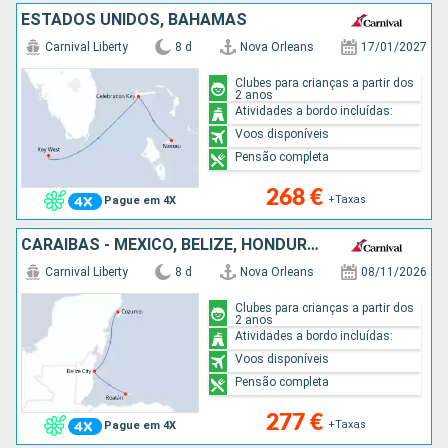
ESTADOS UNIDOS, BAHAMAS
Carnival Liberty
8 d
Nova Orleans
17/01/2027
Clubes para crianças a partir dos
2 anos
Atividades a bordo incluídas:
Voos disponíveis
Pensão completa
268 €
+Taxas
Pague em 4X
CARAIBAS - MEXICO, BELIZE, HONDURAS, ESTADOS UNIDOS
Carnival Liberty
8 d
Nova Orleans
08/11/2026
Clubes para crianças a partir dos
2 anos
Atividades a bordo incluídas:
Voos disponíveis
Pensão completa
277 €
+Taxas
Pague em 4X