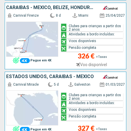
CARAIBAS - MEXICO, BELIZE, HONDURAS, ESTADOS UNIDOS
Carnival Firenze
8 d
Miami
25/04/2027
Clubes para crianças a partir dos
2 anos
Atividades a bordo incluídas:
Voos disponíveis
Pensão completa
326 €
+Taxas
Pague em 4X
Voo disponível
ESTADOS UNIDOS, CARAIBAS - MEXICO
Carnival Miracle
5 d
Galveston
01/03/2027
Clubes para crianças a partir dos
2 anos
Atividades a bordo incluídas:
Voos disponíveis
Pensão completa
327 €
+Taxas
Pague em 4X