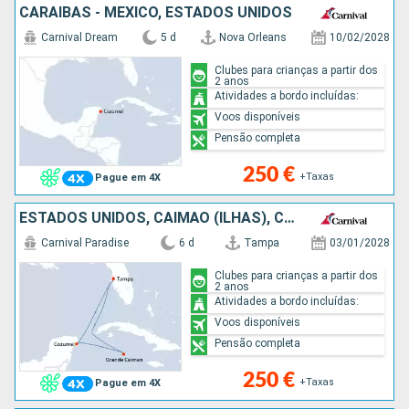
CARAIBAS - MEXICO, ESTADOS UNIDOS
Carnival Dream
5 d
Nova Orleans
10/02/2028
Clubes para crianças a partir dos
2 anos
Atividades a bordo incluídas:
Voos disponíveis
Pensão completa
250 €
+Taxas
Pague em 4X
ESTADOS UNIDOS, CAIMÃO (ILHAS), CARAIBAS - MEXICO
Carnival Paradise
6 d
Tampa
03/01/2028
Clubes para crianças a partir dos
2 anos
Atividades a bordo incluídas:
Voos disponíveis
Pensão completa
250 €
+Taxas
Pague em 4X