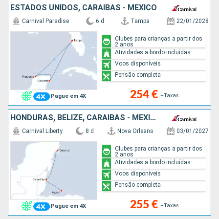
ESTADOS UNIDOS, CARAIBAS - MEXICO
Carnival Paradise
6 d
Tampa
22/01/2028
Clubes para crianças a partir dos
2 anos
Atividades a bordo incluídas:
Voos disponíveis
Pensão completa
254 €
+Taxas
Pague em 4X
HONDURAS, BELIZE, CARAIBAS - MEXICO, ESTADOS UNIDOS
Carnival Liberty
8 d
Nova Orleans
03/01/2027
Clubes para crianças a partir dos
2 anos
Atividades a bordo incluídas:
Voos disponíveis
Pensão completa
255 €
+Taxas
Pague em 4X