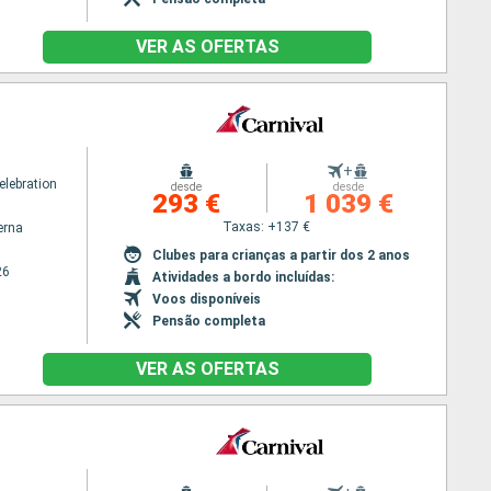
VER AS OFERTAS
+
elebration
desde
desde
293 €
1 039 €
Taxas: +137 €
erna
Clubes para crianças a partir dos 2 anos
26
Atividades a bordo incluídas:
Voos disponíveis
Pensão completa
VER AS OFERTAS