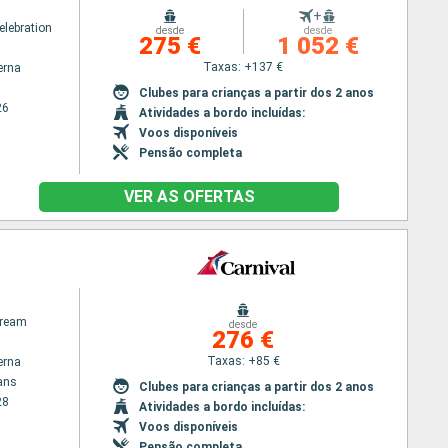
+
elebration
desde
desde
275 €
1 052 €
Taxas: +137 €
erna
Clubes para crianças a partir dos 2 anos
26
Atividades a bordo incluídas:
Voos disponíveis
Pensão completa
VER AS OFERTAS
Dream
desde
276 €
Taxas: +85 €
erna
ans
Clubes para crianças a partir dos 2 anos
28
Atividades a bordo incluídas:
Voos disponíveis
Pensão completa