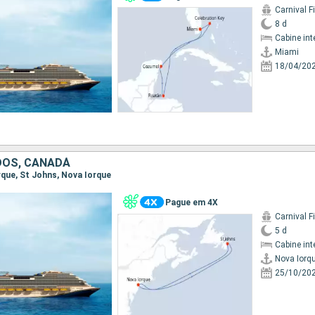
Carnival F
8 d
Cabine int
Miami
18/04/20
DOS, CANADÁ
orque, St Johns, Nova Iorque
Pague em 4X
Carnival F
5 d
Cabine int
Nova Iorq
25/10/20