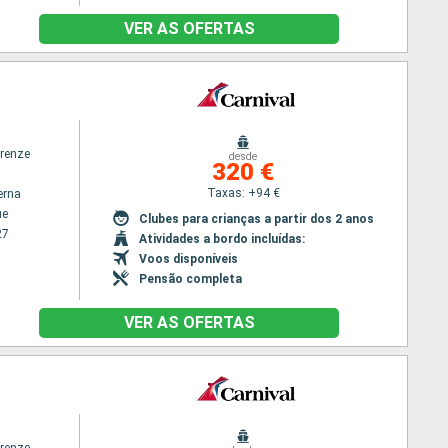
VER AS OFERTAS
irenze
desde
320 €
Taxas: +94 €
erna
ue
Clubes para crianças a partir dos 2 anos
27
Atividades a bordo incluídas:
Voos disponíveis
Pensão completa
VER AS OFERTAS