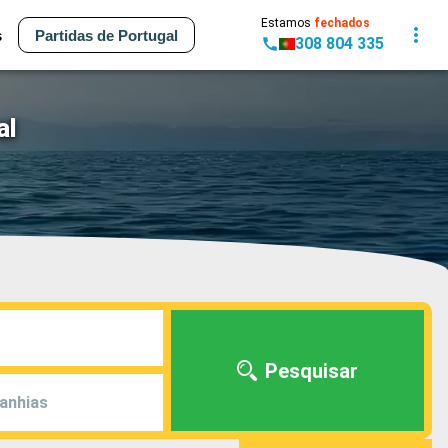
Estamos
fechados
s
Partidas de Portugal
308 804 335
al
Pesquisar
anhias