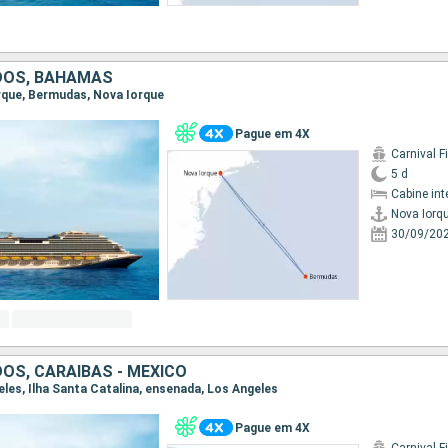
DOS, BAHAMAS
orque, Bermudas, Nova Iorque
Pague em 4X
Carnival F
5 d
Cabine int
Nova Iorq
30/09/20
OS, CARAIBAS - MEXICO
geles, Ilha Santa Catalina, ensenada, Los Angeles
Pague em 4X