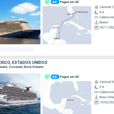
Pague em 4X
Carnival C
8 d
Cabine int
Miami
29/11/20
EXICO, ESTADOS UNIDOS
rleans, Cozumel, Nova Orleans
Pague em 4X
Carnival 
5 d
Cabine int
Nova Orle
10/02/20