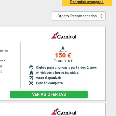
Pesquisa avançada
Ordem: Recomendados
irenze
desde
150 €
Taxas: +16 €
erna
es
Clubes para crianças a partir dos 2 anos
26
Atividades a bordo incluídas:
Voos disponíveis
Pensão completa
VER AS OFERTAS