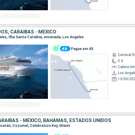
OS, CARAIBAS - MEXICO
geles, Ilha Santa Catalina, ensenada, Los Angeles
Pague em 4X
Carnival 
5 d
Cabine int
Los Angel
13/09/20
RAIBAS - MEXICO, BAHAMAS, ESTADOS UNIDOS
 Roatán, Cozumel, Celebration Key, Miami