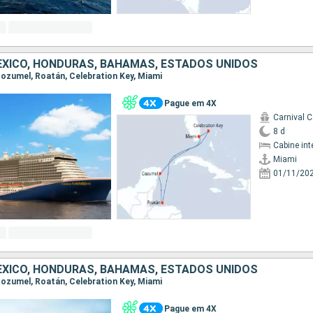
EXICO, HONDURAS, BAHAMAS, ESTADOS UNIDOS
 Cozumel, Roatán, Celebration Key, Miami
Pague em 4X
Carnival C
8 d
Cabine int
Miami
01/11/20
EXICO, HONDURAS, BAHAMAS, ESTADOS UNIDOS
 Cozumel, Roatán, Celebration Key, Miami
Pague em 4X