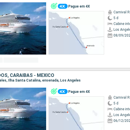
Pague em 4X
Carnival 
5 d
Cabine int
Los Angel
08/09/20
OS, CARAIBAS - MEXICO
geles, Ilha Santa Catalina, ensenada, Los Angeles
Pague em 4X
Carnival 
5 d
Cabine int
Los Angel
06/12/20