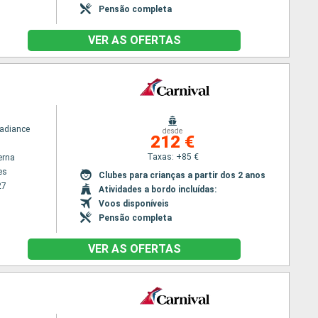
Pensão completa
VER AS OFERTAS
Radiance
desde
212 €
Taxas: +85 €
erna
es
Clubes para crianças a partir dos 2 anos
27
Atividades a bordo incluídas:
Voos disponíveis
Pensão completa
VER AS OFERTAS