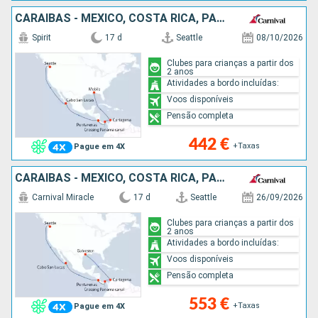
CARAIBAS - MEXICO, COSTA RICA, PANAMA, COLÔMBIA, ESTADOS UNIDOS
Spirit
17 d
Seattle
08/10/2026
Clubes para crianças a partir dos
2 anos
Atividades a bordo incluídas:
Voos disponíveis
Pensão completa
442 €
+Taxas
Pague em 4X
CARAIBAS - MEXICO, COSTA RICA, PANAMA, COLÔMBIA, ESTADOS UNIDOS
Carnival Miracle
17 d
Seattle
26/09/2026
Clubes para crianças a partir dos
2 anos
Atividades a bordo incluídas:
Voos disponíveis
Pensão completa
553 €
+Taxas
Pague em 4X