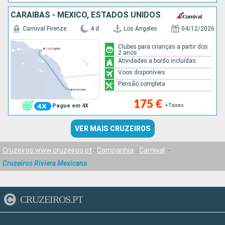
CARAIBAS - MEXICO, ESTADOS UNIDOS
Carnival Firenze
4 d
Los Angeles
04/12/2026
Clubes para crianças a partir dos
2 anos
Atividades a bordo incluídas:
Voos disponíveis
Pensão completa
175 €
+Taxas
Pague em 4X
VER MAIS CRUZEIROS
Cruzeiros www.cruzeiros.pt
Companhia
Carnival
Cruzeiros Riviera Mexicana
CRUZEIROS.PT