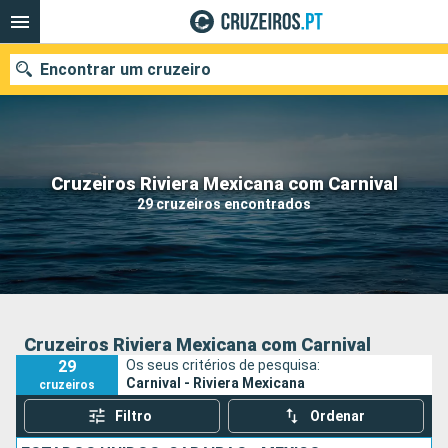
Encontrar um cruzeiro
Quando ir?
Cruzeiros Riviera Mexicana com Carnival
29 cruzeiros encontrados
Data de partida
Portos
Companhias
Pesquisar
Cruzeiros Riviera Mexicana com Carnival
29
Os seus critérios de pesquisa:
Carnival - Riviera Mexicana
cruzeiros
Filtro
Ordenar