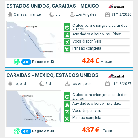
ESTADOS UNIDOS, CARAIBAS - MEXICO
Carnival Firenze
5 d
Los Angeles
31/12/2026
Clubes para crianças a partir dos
2 anos
Atividades a bordo incluídas:
Voos disponíveis
Pensão completa
424 €
+Taxas
Pague em 4X
CARAIBAS - MEXICO, ESTADOS UNIDOS
Legend
9 d
Los Angeles
11/12/2027
Clubes para crianças a partir dos
2 anos
Atividades a bordo incluídas:
Voos disponíveis
Pensão completa
437 €
+Taxas
Pague em 4X