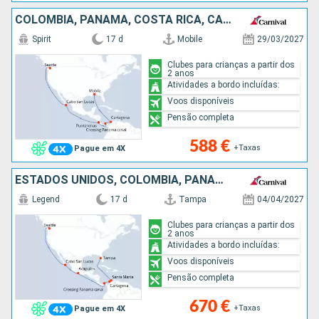
COLÔMBIA, PANAMA, COSTA RICA, CARAIBAS - MEXICO, ESTADOS UNIDOS
Spirit
17 d
Mobile
29/03/2027
Clubes para crianças a partir dos
2 anos
Atividades a bordo incluídas:
Voos disponíveis
Pensão completa
588 €
+Taxas
Pague em 4X
ESTADOS UNIDOS, COLÔMBIA, PANAMA, CARAIBAS - MEXICO
Legend
17 d
Tampa
04/04/2027
Clubes para crianças a partir dos
2 anos
Atividades a bordo incluídas:
Voos disponíveis
Pensão completa
670 €
+Taxas
Pague em 4X