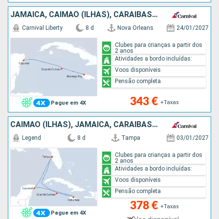
JAMAICA, CAIMÃO (ILHAS), CARAIBAS - MEXICO, ESTADOS UNIDOS
Carnival Liberty
8 d
Nova Orleans
24/01/2027
Clubes para crianças a partir dos
2 anos
Atividades a bordo incluídas:
Voos disponíveis
Pensão completa
343 €
+Taxas
Pague em 4X
CAIMÃO (ILHAS), JAMAICA, CARAIBAS - MEXICO, ESTADOS UNIDOS
Legend
8 d
Tampa
03/01/2027
Clubes para crianças a partir dos
2 anos
Atividades a bordo incluídas:
Voos disponíveis
Pensão completa
378 €
+Taxas
Pague em 4X