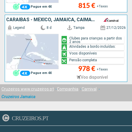
815 €
+Taxas
Pague em 4X
CARAIBAS - MEXICO, JAMAICA, CAIMÃO (ILHAS), ESTADOS UNIDOS
Legend
8 d
Tampa
27/12/2026
Clubes para crianças a partir dos
2 anos
Atividades a bordo incluídas:
Voos disponíveis
Pensão completa
978 €
+Taxas
Pague em 4X
Voo disponível
Cruzeiros www.cruzeiros.pt
Companhia
Carnival
Cruzeiros Jamaica
CRUZEIROS.PT