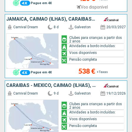
Pague em 4X
Voo disponível
JAMAICA, CAIMÃO (ILHAS), CARAIBAS - MEXICO, ESTADOS UNIDOS
Carnival Dream
8 d
Galveston
20/03/2027
Clubes para crianças a partir dos
2 anos
Atividades a bordo incluídas:
Voos disponíveis
Pensão completa
538 €
+Taxas
Pague em 4X
CARAIBAS - MEXICO, CAIMÃO (ILHAS), JAMAICA, ESTADOS UNIDOS
Carnival Dream
9 d
Galveston
19/12/2026
Clubes para crianças a partir dos
2 anos
Atividades a bordo incluídas:
Voos disponíveis
Pensão completa