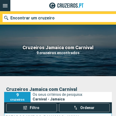
Encontrar um cruzeiro
Quando ir?
Cruzeiros Jamaica com Carnival
9 cruzeiros encontrados
Data de partida
Portos
Companhias
Pesquisar
Cruzeiros Jamaica com Carnival
9
Os seus critérios de pesquisa:
Carnival - Jamaica
cruzeiros
Filtro
Ordenar