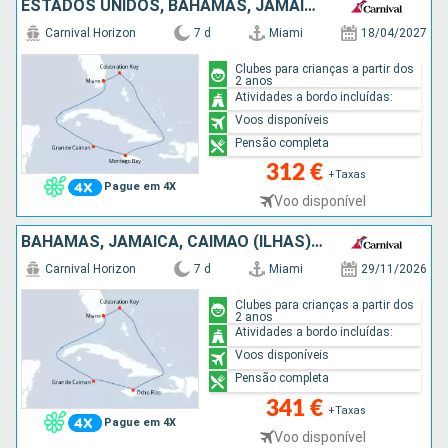
ESTADOS UNIDOS, BAHAMAS, JAMAICA, CAIMÃO (ILHAS)
Carnival Horizon
7 d
Miami
18/04/2027
Clubes para crianças a partir dos
2 anos
Atividades a bordo incluídas:
Voos disponíveis
Pensão completa
312 €
+Taxas
Pague em 4X
Voo disponível
BAHAMAS, JAMAICA, CAIMÃO (ILHAS), ESTADOS UNIDOS
Carnival Horizon
7 d
Miami
29/11/2026
Clubes para crianças a partir dos
2 anos
Atividades a bordo incluídas:
Voos disponíveis
Pensão completa
341 €
+Taxas
Pague em 4X
Voo disponível