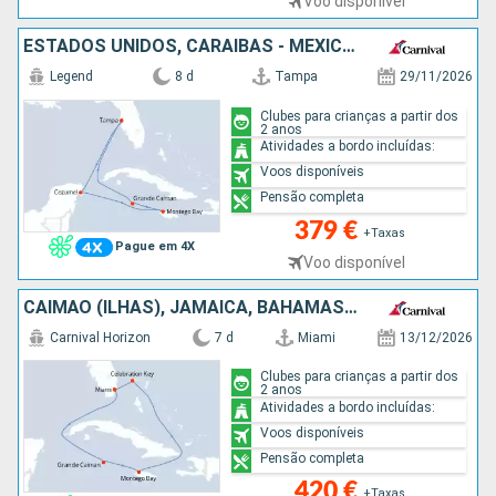
Voo disponível
ESTADOS UNIDOS, CARAIBAS - MEXICO, JAMAICA, CAIMÃO (ILHAS)
Legend
8 d
Tampa
29/11/2026
Clubes para crianças a partir dos
2 anos
Atividades a bordo incluídas:
Voos disponíveis
Pensão completa
379 €
+Taxas
Pague em 4X
Voo disponível
CAIMÃO (ILHAS), JAMAICA, BAHAMAS, ESTADOS UNIDOS
Carnival Horizon
7 d
Miami
13/12/2026
Clubes para crianças a partir dos
2 anos
Atividades a bordo incluídas:
Voos disponíveis
Pensão completa
420 €
+Taxas