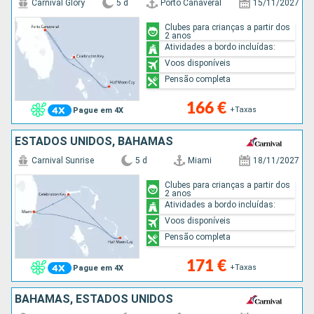
Carnival Glory
5 d
Porto Canaveral
15/11/2027
Clubes para crianças a partir dos
2 anos
Atividades a bordo incluídas:
Voos disponíveis
Pensão completa
166 €
+Taxas
Pague em 4X
ESTADOS UNIDOS, BAHAMAS
Carnival Sunrise
5 d
Miami
18/11/2027
Clubes para crianças a partir dos
2 anos
Atividades a bordo incluídas:
Voos disponíveis
Pensão completa
171 €
+Taxas
Pague em 4X
BAHAMAS, ESTADOS UNIDOS