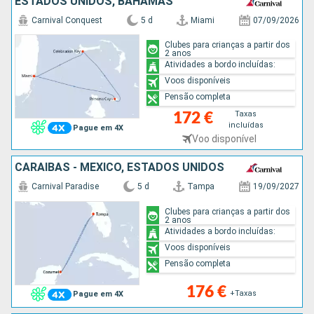
ESTADOS UNIDOS, BAHAMAS
Carnival Conquest
5 d
Miami
07/09/2026
Clubes para crianças a partir dos
2 anos
Atividades a bordo incluídas:
Voos disponíveis
Pensão completa
Taxas
172 €
incluídas
Pague em 4X
Voo disponível
CARAIBAS - MEXICO, ESTADOS UNIDOS
Carnival Paradise
5 d
Tampa
19/09/2027
Clubes para crianças a partir dos
2 anos
Atividades a bordo incluídas:
Voos disponíveis
Pensão completa
176 €
+Taxas
Pague em 4X