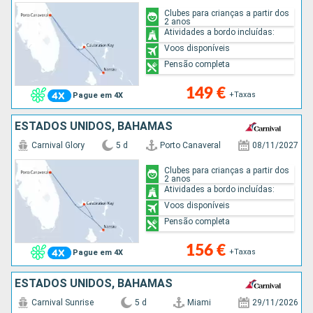
Clubes para crianças a partir dos
2 anos
Atividades a bordo incluídas:
Voos disponíveis
Pensão completa
149 €
+Taxas
Pague em 4X
ESTADOS UNIDOS, BAHAMAS
Carnival Glory
5 d
Porto Canaveral
08/11/2027
Clubes para crianças a partir dos
2 anos
Atividades a bordo incluídas:
Voos disponíveis
Pensão completa
156 €
+Taxas
Pague em 4X
ESTADOS UNIDOS, BAHAMAS
Carnival Sunrise
5 d
Miami
29/11/2026