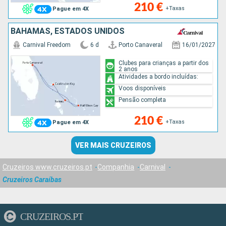
210 €
+Taxas
Pague em 4X
BAHAMAS, ESTADOS UNIDOS
Carnival Freedom
6 d
Porto Canaveral
16/01/2027
Clubes para crianças a partir dos
2 anos
Atividades a bordo incluídas:
Voos disponíveis
Pensão completa
210 €
+Taxas
Pague em 4X
VER MAIS CRUZEIROS
Cruzeiros www.cruzeiros.pt
Companhia
Carnival
Cruzeiros Caraíbas
CRUZEIROS.PT