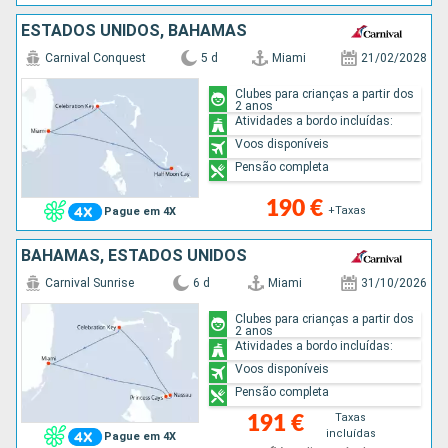
ESTADOS UNIDOS, BAHAMAS
Carnival Conquest
5 d
Miami
21/02/2028
Clubes para crianças a partir dos
2 anos
Atividades a bordo incluídas:
Voos disponíveis
Pensão completa
190 €
+Taxas
Pague em 4X
BAHAMAS, ESTADOS UNIDOS
Carnival Sunrise
6 d
Miami
31/10/2026
Clubes para crianças a partir dos
2 anos
Atividades a bordo incluídas:
Voos disponíveis
Pensão completa
Taxas
191 €
incluídas
Pague em 4X