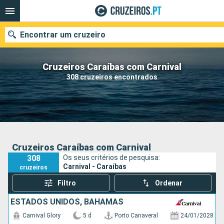
Encontrar um cruzeiro
Cruzeiros Caraíbas com Carnival
308 cruzeiros encontrados
Quando ir?
Data de partida
Portos
Companhias
Cruzeiros Caraíbas com Carnival
308
Os seus critérios de pesquisa:
Pesquisar
Carnival - Caraíbas
cruzeiros
Filtro
Ordenar
ESTADOS UNIDOS, BAHAMAS
Carnival Glory
5 d
Porto Canaveral
24/01/2028