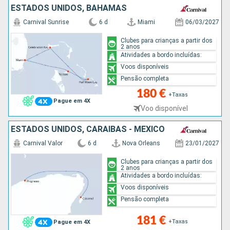
ESTADOS UNIDOS, BAHAMAS
Carnival Sunrise
6 d
Miami
06/03/2027
Clubes para crianças a partir dos
2 anos
Atividades a bordo incluídas:
Voos disponíveis
Pensão completa
180 €
+Taxas
Pague em 4X
Voo disponível
ESTADOS UNIDOS, CARAIBAS - MEXICO
Carnival Valor
6 d
Nova Orleans
23/01/2027
Clubes para crianças a partir dos
2 anos
Atividades a bordo incluídas:
Voos disponíveis
Pensão completa
181 €
+Taxas
Pague em 4X