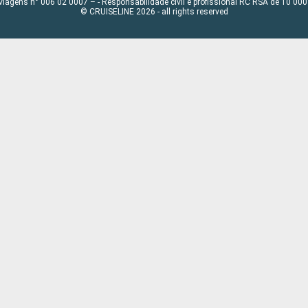
viagens n° 006 02 0007 – - Responsabilidade civil e profissional RC RSA de 10 0
© CRUISELINE 2026 - all rights reserved