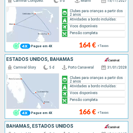
Carnival Conquest
5 d
Miami
15/11/2027
Clubes para crianças a partir dos
2 anos
Atividades a bordo incluídas:
Voos disponíveis
Pensão completa
164 €
+Taxas
Pague em 4X
ESTADOS UNIDOS, BAHAMAS
Carnival Glory
5 d
Porto Canaveral
31/01/2028
Clubes para crianças a partir dos
2 anos
Atividades a bordo incluídas:
Voos disponíveis
Pensão completa
166 €
+Taxas
Pague em 4X
BAHAMAS, ESTADOS UNIDOS