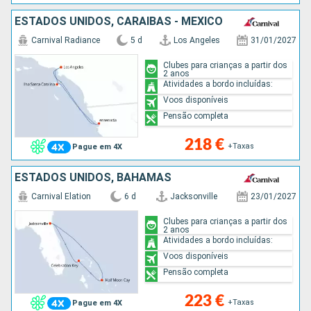
ESTADOS UNIDOS, CARAIBAS - MEXICO
Carnival Radiance
5 d
Los Angeles
31/01/2027
Clubes para crianças a partir dos
2 anos
Atividades a bordo incluídas:
Voos disponíveis
Pensão completa
218 €
+Taxas
Pague em 4X
ESTADOS UNIDOS, BAHAMAS
Carnival Elation
6 d
Jacksonville
23/01/2027
Clubes para crianças a partir dos
2 anos
Atividades a bordo incluídas:
Voos disponíveis
Pensão completa
223 €
+Taxas
Pague em 4X