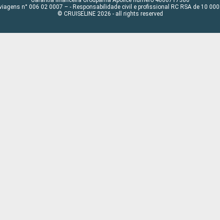
Garantia financeira Groupama Apólice número 4000717380
viagens n° 006 02 0007 – - Responsabilidade civil e profissional RC RSA de 10 0
© CRUISELINE 2026 - all rights reserved