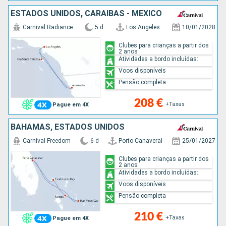
ESTADOS UNIDOS, CARAIBAS - MEXICO
Carnival Radiance
5 d
Los Angeles
10/01/2028
Clubes para crianças a partir dos
2 anos
Atividades a bordo incluídas:
Voos disponíveis
Pensão completa
208 €
+Taxas
Pague em 4X
BAHAMAS, ESTADOS UNIDOS
Carnival Freedom
6 d
Porto Canaveral
25/01/2027
Clubes para crianças a partir dos
2 anos
Atividades a bordo incluídas:
Voos disponíveis
Pensão completa
210 €
+Taxas
Pague em 4X