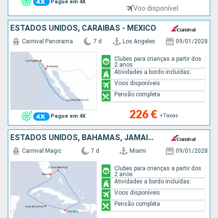
Pague em 4X
Voo disponível
ESTADOS UNIDOS, CARAIBAS - MEXICO
Carnival Panorama
7 d
Los Angeles
09/01/2028
Clubes para crianças a partir dos
2 anos
Atividades a bordo incluídas:
Voos disponíveis
Pensão completa
226 €
+Taxas
Pague em 4X
ESTADOS UNIDOS, BAHAMAS, JAMAICA, CAIMÃO (ILHAS)
Carnival Magic
7 d
Miami
09/01/2028
Clubes para crianças a partir dos
2 anos
Atividades a bordo incluídas:
Voos disponíveis
Pensão completa