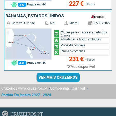
227 €
+Taxas
Pague em 4X
BAHAMAS, ESTADOS UNIDOS
Carnival Sunrise
6 d
Miami
27/01/2027
Clubes para crianças a partir dos
2 anos
Atividades a bordo incluídas:
Voos disponíveis
Pensão completa
231 €
+Taxas
Pague em 4X
Voo disponível
VER MAIS CRUZEIROS
Cruzeiros www.cruzeiros.pt
Companhia
Carnival
Partida Em janeiro 2027 - 2028
CRUZEIROS.PT