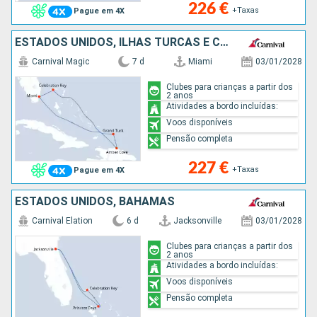
226 €
+Taxas
Pague em 4X
ESTADOS UNIDOS, ILHAS TURCAS E CAICOS, REPÚBLICA DOMINICANA, BAHAMAS
Carnival Magic
7 d
Miami
03/01/2028
Clubes para crianças a partir dos
2 anos
Atividades a bordo incluídas:
Voos disponíveis
Pensão completa
227 €
+Taxas
Pague em 4X
ESTADOS UNIDOS, BAHAMAS
Carnival Elation
6 d
Jacksonville
03/01/2028
Clubes para crianças a partir dos
2 anos
Atividades a bordo incluídas:
Voos disponíveis
Pensão completa