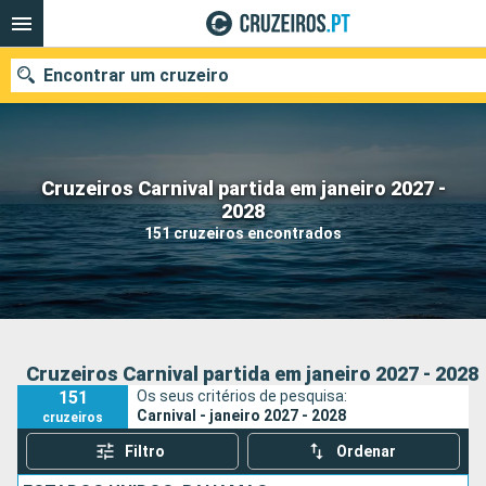
Encontrar um cruzeiro
Cruzeiros Carnival partida em janeiro 2027 -
Quando ir?
2028
151 cruzeiros encontrados
Data de partida
Portos
Companhias
Pesquisar
Cruzeiros Carnival partida em janeiro 2027 - 2028
151
Os seus critérios de pesquisa:
Carnival - janeiro 2027 - 2028
cruzeiros
Filtro
Ordenar