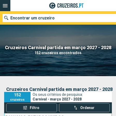
Encontrar um cruzeiro
Quando ir?
Cruzeiros Carnival partida em março 2027 - 2028
152 cruzeiros encontrados
Data de partida
Portos
Companhias
Pesquisar
Cruzeiros Carnival partida em março 2027 - 2028
152
Os seus critérios de pesquisa:
Carnival - março 2027 - 2028
cruzeiros
Filtro
Ordenar