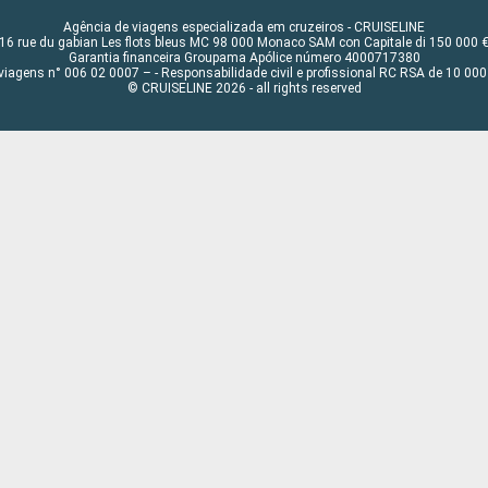
Agência de viagens especializada em cruzeiros - CRUISELINE
16 rue du gabian Les flots bleus MC 98 000 Monaco SAM con Capitale di 150 000 
Garantia financeira Groupama Apólice número 4000717380
viagens n° 006 02 0007 – - Responsabilidade civil e profissional RC RSA de 10 0
© CRUISELINE 2026 - all rights reserved