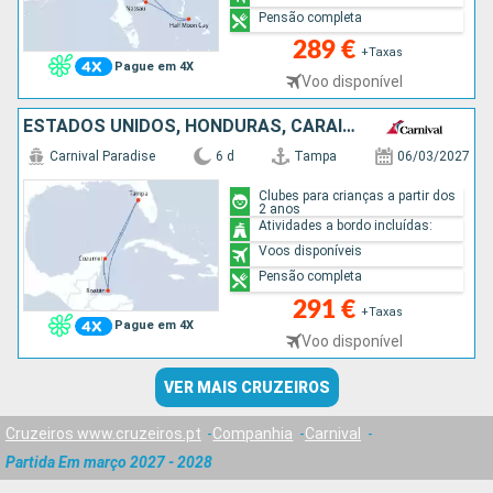
Pensão completa
289 €
+Taxas
Pague em 4X
Voo disponível
ESTADOS UNIDOS, HONDURAS, CARAIBAS - MEXICO
Carnival Paradise
6 d
Tampa
06/03/2027
Clubes para crianças a partir dos
2 anos
Atividades a bordo incluídas:
Voos disponíveis
Pensão completa
291 €
+Taxas
Pague em 4X
Voo disponível
VER MAIS CRUZEIROS
Cruzeiros www.cruzeiros.pt
Companhia
Carnival
Partida Em março 2027 - 2028