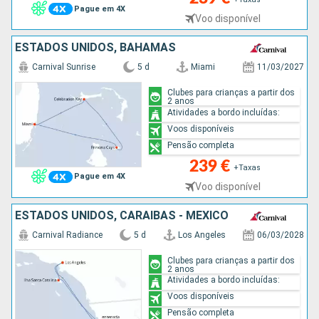
Pague em 4X
Voo disponível
ESTADOS UNIDOS, BAHAMAS
Carnival Sunrise
5 d
Miami
11/03/2027
Clubes para crianças a partir dos
2 anos
Atividades a bordo incluídas:
Voos disponíveis
Pensão completa
239 €
+Taxas
Pague em 4X
Voo disponível
ESTADOS UNIDOS, CARAIBAS - MEXICO
Carnival Radiance
5 d
Los Angeles
06/03/2028
Clubes para crianças a partir dos
2 anos
Atividades a bordo incluídas:
Voos disponíveis
Pensão completa