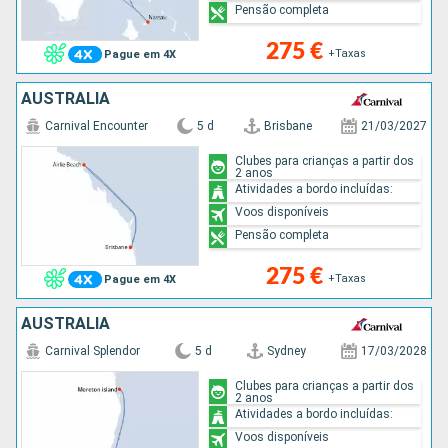
Pensão completa
275 €
+Taxas
Pague em 4X
AUSTRALIA
Carnival Encounter
5 d
Brisbane
21/03/2027
Clubes para crianças a partir dos
2 anos
Atividades a bordo incluídas:
Voos disponíveis
Pensão completa
275 €
+Taxas
Pague em 4X
AUSTRALIA
Carnival Splendor
5 d
Sydney
17/03/2028
Clubes para crianças a partir dos
2 anos
Atividades a bordo incluídas:
Voos disponíveis