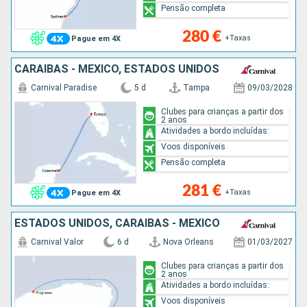
Pensão completa
280 €
+Taxas
Pague em 4X
CARAIBAS - MEXICO, ESTADOS UNIDOS
Carnival Paradise
5 d
Tampa
09/03/2028
Clubes para crianças a partir dos
2 anos
Atividades a bordo incluídas:
Voos disponíveis
Pensão completa
281 €
+Taxas
Pague em 4X
ESTADOS UNIDOS, CARAIBAS - MEXICO
Carnival Valor
6 d
Nova Orleans
01/03/2027
Clubes para crianças a partir dos
2 anos
Atividades a bordo incluídas:
Voos disponíveis