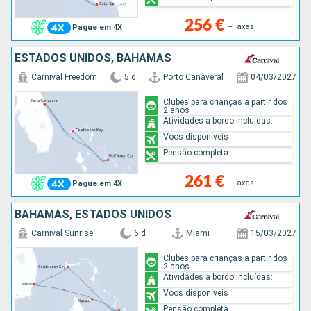
256 €
+Taxas
Pague em 4X
ESTADOS UNIDOS, BAHAMAS
Carnival Freedom
5 d
Porto Canaveral
04/03/2027
Clubes para crianças a partir dos
2 anos
Atividades a bordo incluídas:
Voos disponíveis
Pensão completa
261 €
+Taxas
Pague em 4X
BAHAMAS, ESTADOS UNIDOS
Carnival Sunrise
6 d
Miami
15/03/2027
Clubes para crianças a partir dos
2 anos
Atividades a bordo incluídas:
Voos disponíveis
Pensão completa