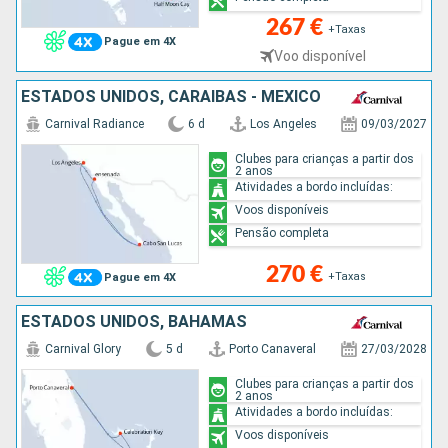
267 €
+Taxas
Pague em 4X
Voo disponível
ESTADOS UNIDOS, CARAIBAS - MEXICO
Carnival Radiance
6 d
Los Angeles
09/03/2027
Clubes para crianças a partir dos
2 anos
Atividades a bordo incluídas:
Voos disponíveis
Pensão completa
270 €
+Taxas
Pague em 4X
ESTADOS UNIDOS, BAHAMAS
Carnival Glory
5 d
Porto Canaveral
27/03/2028
Clubes para crianças a partir dos
2 anos
Atividades a bordo incluídas:
Voos disponíveis