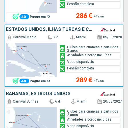
Pensão completa
286 €
+Taxas
Pague em 4X
ESTADOS UNIDOS, ILHAS TURCAS E CAICOS, REPÚBLICA DOMINICANA, BAHAMAS
Carnival Magic
7 d
Miami
05/03/2028
Clubes para crianças a partir dos
2 anos
Atividades a bordo incluídas:
Voos disponíveis
Pensão completa
289 €
+Taxas
Pague em 4X
BAHAMAS, ESTADOS UNIDOS
Carnival Sunrise
6 d
Miami
20/03/2027
Clubes para crianças a partir dos
2 anos
Atividades a bordo incluídas:
Voos disponíveis