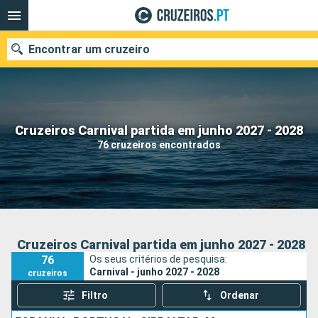
Encontrar um cruzeiro
Quando ir?
Cruzeiros Carnival partida em junho 2027 - 2028
76 cruzeiros encontrados
Data de partida
Portos
Companhias
Pesquisar
Cruzeiros Carnival partida em junho 2027 - 2028
76
Os seus critérios de pesquisa:
Carnival - junho 2027 - 2028
cruzeiros
Filtro
Ordenar