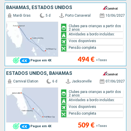
BAHAMAS, ESTADOS UNIDOS
Mardi Gras
5 d
Porto Canaveral
10/06/2027
Clubes para crianças a partir dos
2 anos
Atividades a bordo incluídas:
Voos disponíveis
Pensão completa
494 €
+Taxas
Pague em 4X
ESTADOS UNIDOS, BAHAMAS
Carnival Elation
6 d
Jacksonville
07/06/2027
Clubes para crianças a partir dos
2 anos
Atividades a bordo incluídas:
Voos disponíveis
Pensão completa
509 €
+Taxas
Pague em 4X