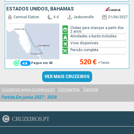
ESTADOS UNIDOS, BAHAMAS
Carnival Elation
6 d
Jacksonville
21/06/2027
Clubes para crianças a partir dos
2 anos
Atividades a bordo incluídas:
Voos disponíveis
Pensão completa
520 €
+Taxas
Pague em 4X
VER MAIS CRUZEIROS
Cruzeiros www.cruzeiros.pt
Companhia
Carnival
Partida Em junho 2027 - 2028
CRUZEIROS.PT