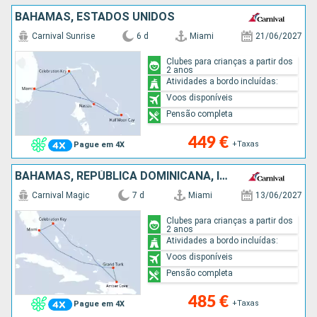
BAHAMAS, ESTADOS UNIDOS
Carnival Sunrise
6 d
Miami
21/06/2027
Clubes para crianças a partir dos
2 anos
Atividades a bordo incluídas:
Voos disponíveis
Pensão completa
449 €
+Taxas
Pague em 4X
BAHAMAS, REPÚBLICA DOMINICANA, ILHAS TURCAS E CAICOS, ESTADOS UNIDOS
Carnival Magic
7 d
Miami
13/06/2027
Clubes para crianças a partir dos
2 anos
Atividades a bordo incluídas:
Voos disponíveis
Pensão completa
485 €
+Taxas
Pague em 4X