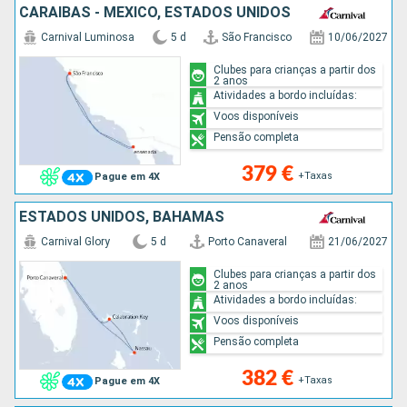
CARAIBAS - MEXICO, ESTADOS UNIDOS
Carnival Luminosa
5 d
São Francisco
10/06/2027
Clubes para crianças a partir dos
2 anos
Atividades a bordo incluídas:
Voos disponíveis
Pensão completa
379 €
+Taxas
Pague em 4X
ESTADOS UNIDOS, BAHAMAS
Carnival Glory
5 d
Porto Canaveral
21/06/2027
Clubes para crianças a partir dos
2 anos
Atividades a bordo incluídas:
Voos disponíveis
Pensão completa
382 €
+Taxas
Pague em 4X