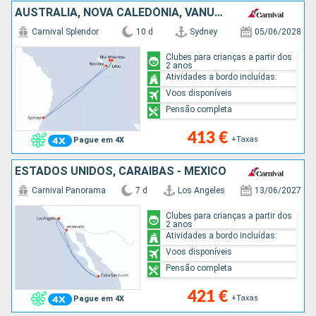
AUSTRALIA, NOVA CALEDÓNIA, VANUATU
Carnival Splendor
10 d
Sydney
05/06/2028
Clubes para crianças a partir dos
2 anos
Atividades a bordo incluídas:
Voos disponíveis
Pensão completa
413 €
+Taxas
Pague em 4X
ESTADOS UNIDOS, CARAIBAS - MEXICO
Carnival Panorama
7 d
Los Angeles
13/06/2027
Clubes para crianças a partir dos
2 anos
Atividades a bordo incluídas:
Voos disponíveis
Pensão completa
421 €
+Taxas
Pague em 4X