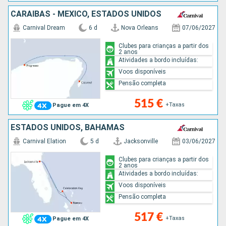
CARAIBAS - MEXICO, ESTADOS UNIDOS
Carnival Dream
6 d
Nova Orleans
07/06/2027
Clubes para crianças a partir dos
2 anos
Atividades a bordo incluídas:
Voos disponíveis
Pensão completa
515 €
+Taxas
Pague em 4X
ESTADOS UNIDOS, BAHAMAS
Carnival Elation
5 d
Jacksonville
03/06/2027
Clubes para crianças a partir dos
2 anos
Atividades a bordo incluídas:
Voos disponíveis
Pensão completa
517 €
+Taxas
Pague em 4X