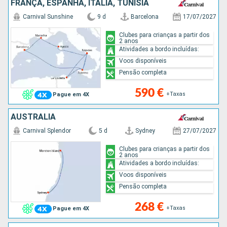
FRANÇA, ESPANHA, ITÁLIA, TUNÍSIA
Carnival Sunshine
9 d
Barcelona
17/07/2027
Clubes para crianças a partir dos
2 anos
Atividades a bordo incluídas:
Voos disponíveis
Pensão completa
590 €
+Taxas
Pague em 4X
AUSTRALIA
Carnival Splendor
5 d
Sydney
27/07/2027
Clubes para crianças a partir dos
2 anos
Atividades a bordo incluídas:
Voos disponíveis
Pensão completa
268 €
+Taxas
Pague em 4X