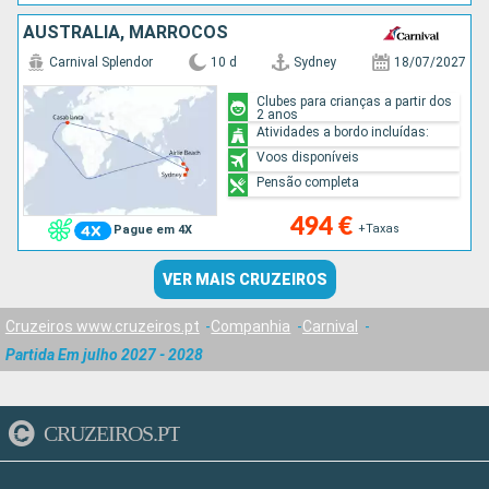
AUSTRALIA, MARROCOS
Carnival Splendor
10 d
Sydney
18/07/2027
Clubes para crianças a partir dos
2 anos
Atividades a bordo incluídas:
Voos disponíveis
Pensão completa
494 €
+Taxas
Pague em 4X
VER MAIS CRUZEIROS
Cruzeiros www.cruzeiros.pt
Companhia
Carnival
Partida Em julho 2027 - 2028
CRUZEIROS.PT