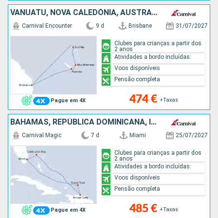
VANUATU, NOVA CALEDÓNIA, AUSTRALIA
Carnival Encounter
9 d
Brisbane
31/07/2027
Clubes para crianças a partir dos
2 anos
Atividades a bordo incluídas:
Voos disponíveis
Pensão completa
474 €
+Taxas
Pague em 4X
BAHAMAS, REPÚBLICA DOMINICANA, ILHAS TURCAS E CAICOS, ESTADOS UNIDOS
Carnival Magic
7 d
Miami
25/07/2027
Clubes para crianças a partir dos
2 anos
Atividades a bordo incluídas:
Voos disponíveis
Pensão completa
485 €
+Taxas
Pague em 4X