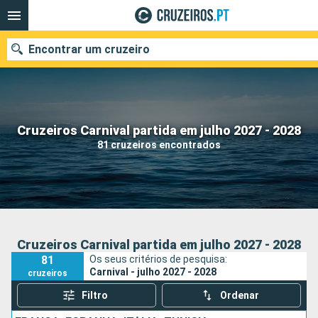
Encontrar um cruzeiro
Quando ir?
Cruzeiros Carnival partida em julho 2027 - 2028
81 cruzeiros encontrados
Data de partida
Portos
Companhias
Pesquisar
Cruzeiros Carnival partida em julho 2027 - 2028
81
Os seus critérios de pesquisa:
Carnival - julho 2027 - 2028
cruzeiros
Filtro
Ordenar