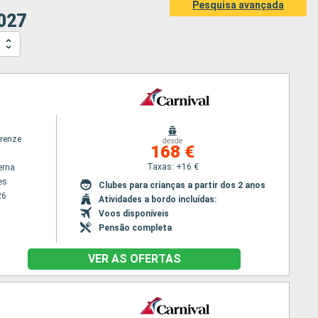
Pesquisa avançada
2027
irenze
desde
168 €
Taxas: +16 €
erna
es
Clubes para crianças a partir dos 2 anos
26
Atividades a bordo incluídas:
Voos disponíveis
Pensão completa
VER AS OFERTAS