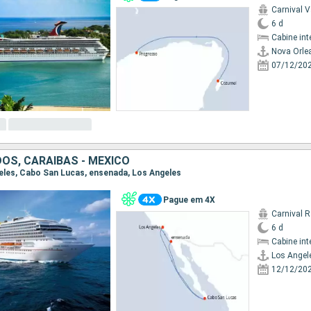
Carnival V
6 d
Cabine int
Nova Orle
07/12/20
OS, CARAIBAS - MEXICO
geles, Cabo San Lucas, ensenada, Los Angeles
Pague em 4X
Carnival 
6 d
Cabine int
Los Angel
12/12/20