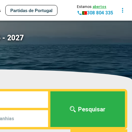
Estamos
abertos
s
Partidas de Portugal
308 804 335
 - 2027
Pesquisar
anhias