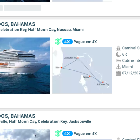
DOS, BAHAMAS
 Celebration Key, Half Moon Cay, Nassau, Miami
Pague em 4X
Carnival S
6 d
Cabine int
Miami
07/12/20
DOS, BAHAMAS
nville, Half Moon Cay, Celebration Key, Jacksonville
Pague em 4X