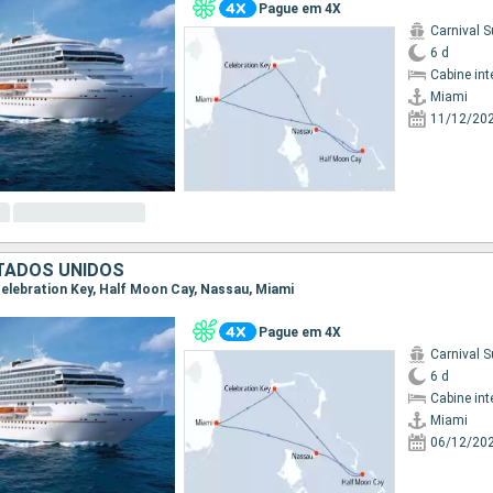
Pague em 4X
Carnival S
6 d
Cabine int
Miami
11/12/20
TADOS UNIDOS
 Celebration Key, Half Moon Cay, Nassau, Miami
Pague em 4X
Carnival S
6 d
Cabine int
Miami
06/12/20