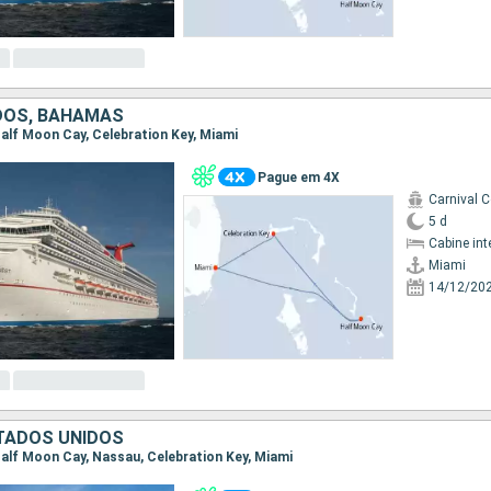
DOS, BAHAMAS
 Half Moon Cay, Celebration Key, Miami
Pague em 4X
Carnival 
5 d
Cabine int
Miami
14/12/20
TADOS UNIDOS
 Half Moon Cay, Nassau, Celebration Key, Miami