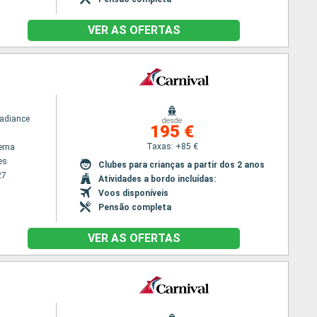
VER AS OFERTAS
Radiance
desde
195 €
Taxas: +85 €
erna
es
Clubes para crianças a partir dos 2 anos
27
Atividades a bordo incluídas:
Voos disponíveis
Pensão completa
VER AS OFERTAS