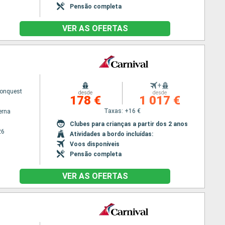
Pensão completa
VER AS OFERTAS
+
Conquest
desde
desde
178 €
1 017 €
Taxas: +16 €
erna
Clubes para crianças a partir dos 2 anos
26
Atividades a bordo incluídas:
Voos disponíveis
Pensão completa
VER AS OFERTAS