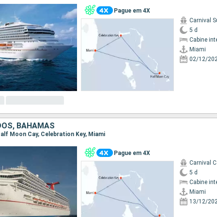
Pague em 4X
Carnival S
5 d
Cabine int
Miami
02/12/20
DOS, BAHAMAS
 Half Moon Cay, Celebration Key, Miami
Pague em 4X
Carnival 
5 d
Cabine int
Miami
13/12/20