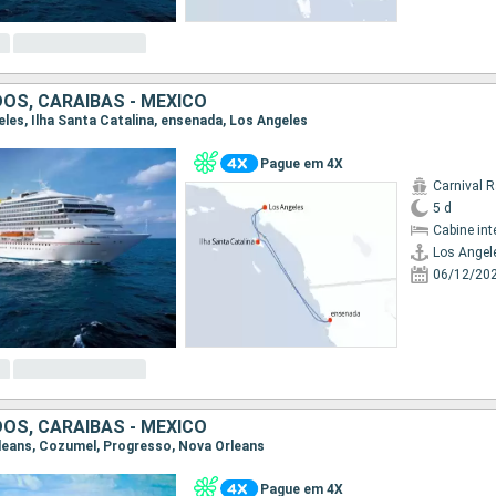
OS, CARAIBAS - MEXICO
geles, Ilha Santa Catalina, ensenada, Los Angeles
Pague em 4X
Carnival 
5 d
Cabine int
Los Angel
06/12/20
OS, CARAIBAS - MEXICO
Orleans, Cozumel, Progresso, Nova Orleans
Pague em 4X