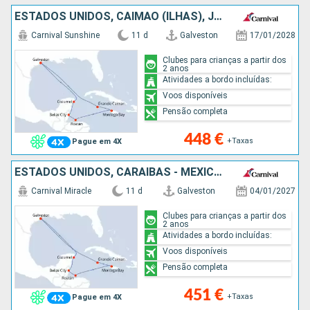
ESTADOS UNIDOS, CAIMÃO (ILHAS), JAMAICA, HONDURAS, BELIZE, CARAIBAS - MEXICO
Carnival Sunshine
11 d
Galveston
17/01/2028
Clubes para crianças a partir dos
2 anos
Atividades a bordo incluídas:
Voos disponíveis
Pensão completa
448 €
+Taxas
Pague em 4X
ESTADOS UNIDOS, CARAIBAS - MEXICO, BELIZE, HONDURAS, JAMAICA, CAIMÃO (ILHAS)
Carnival Miracle
11 d
Galveston
04/01/2027
Clubes para crianças a partir dos
2 anos
Atividades a bordo incluídas:
Voos disponíveis
Pensão completa
451 €
+Taxas
Pague em 4X