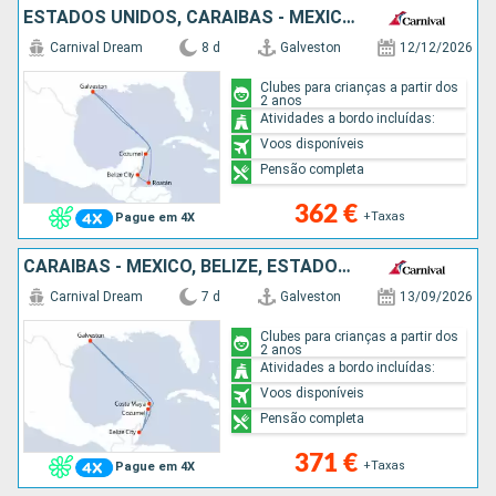
ESTADOS UNIDOS, CARAIBAS - MEXICO, BELIZE, HONDURAS
Carnival Dream
8 d
Galveston
12/12/2026
Clubes para crianças a partir dos
2 anos
Atividades a bordo incluídas:
Voos disponíveis
Pensão completa
362 €
+Taxas
Pague em 4X
CARAIBAS - MEXICO, BELIZE, ESTADOS UNIDOS
Carnival Dream
7 d
Galveston
13/09/2026
Clubes para crianças a partir dos
2 anos
Atividades a bordo incluídas:
Voos disponíveis
Pensão completa
371 €
+Taxas
Pague em 4X