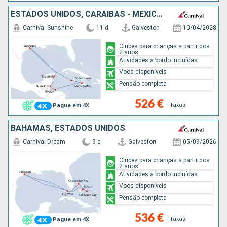
ESTADOS UNIDOS, CARAIBAS - MEXICO, BELIZE, HONDURAS, JAMAICA, CAIMÃO (ILHAS)
Carnival Sunshine
11 d
Galveston
10/04/2028
Clubes para crianças a partir dos
2 anos
Atividades a bordo incluídas:
Voos disponíveis
Pensão completa
526 €
+Taxas
Pague em 4X
BAHAMAS, ESTADOS UNIDOS
Carnival Dream
9 d
Galveston
05/09/2026
Clubes para crianças a partir dos
2 anos
Atividades a bordo incluídas:
Voos disponíveis
Pensão completa
536 €
+Taxas
Pague em 4X