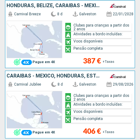
HONDURAS, BELIZE, CARAIBAS - MEXICO, ESTADOS UNIDOS
Carnival Breeze
8 d
Galveston
22/01/2028
Clubes para crianças a partir dos
2 anos
Atividades a bordo incluídas:
Voos disponíveis
Pensão completa
387 €
+Taxas
Pague em 4X
CARAIBAS - MEXICO, HONDURAS, ESTADOS UNIDOS
Carnival Jubilee
8 d
Galveston
29/08/2026
Clubes para crianças a partir dos
2 anos
Atividades a bordo incluídas:
Voos disponíveis
Pensão completa
406 €
+Taxas
Pague em 4X