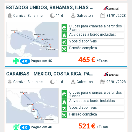
ESTADOS UNIDOS, BAHAMAS, ILHAS TURCAS E CAICOS, REPÚBLICA DOMINICANA
Carnival Sunshine
11 d
Galveston
31/01/2028
Clubes para crianças a partir dos
2 anos
Atividades a bordo incluídas:
Voos disponíveis
Pensão completa
465 €
+Taxas
Pague em 4X
CARAIBAS - MEXICO, COSTA RICA, PANAMA, HONDURAS, ESTADOS UNIDOS
Carnival Sunshine
11 d
Galveston
03/01/2028
Clubes para crianças a partir dos
2 anos
Atividades a bordo incluídas:
Voos disponíveis
Pensão completa
521 €
+Taxas
Pague em 4X