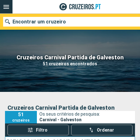
Encontrar um cruzeiro
Quando ir?
Cruzeiros Carnival Partida de Galveston
51 cruzeiros encontrados
Data de partida
Portos
Companhias
Pesquisar
Cruzeiros Carnival Partida de Galveston
51
Os seus critérios de pesquisa:
Carnival - Galveston
cruzeiros
Filtro
Ordenar