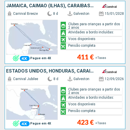
JAMAICA, CAIMÃO (ILHAS), CARAIBAS - MEXICO, ESTADOS UNIDOS
Carnival Breeze
8 d
Galveston
15/01/2028
Clubes para crianças a partir dos
2 anos
Atividades a bordo incluídas:
Voos disponíveis
Pensão completa
411 €
+Taxas
Pague em 4X
ESTADOS UNIDOS, HONDURAS, CARAIBAS - MEXICO
Carnival Jubilee
8 d
Galveston
12/09/2026
Clubes para crianças a partir dos
2 anos
Atividades a bordo incluídas:
Voos disponíveis
Pensão completa
423 €
+Taxas
Pague em 4X