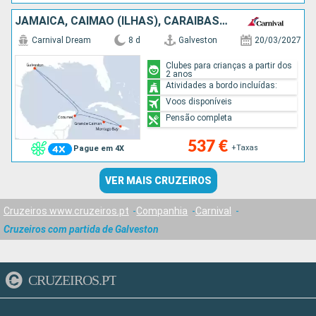
JAMAICA, CAIMÃO (ILHAS), CARAIBAS - MEXICO, ESTADOS UNIDOS
Carnival Dream
8 d
Galveston
20/03/2027
Clubes para crianças a partir dos
2 anos
Atividades a bordo incluídas:
Voos disponíveis
Pensão completa
537 €
+Taxas
Pague em 4X
VER MAIS CRUZEIROS
Cruzeiros www.cruzeiros.pt
Companhia
Carnival
Cruzeiros com partida de Galveston
CRUZEIROS.PT