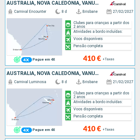
AUSTRALIA, NOVA CALEDÓNIA, VANUATU
Carnival Encounter
8 d
Brisbane
27/02/2027
Clubes para crianças a partir dos
2 anos
Atividades a bordo incluídas:
Voos disponíveis
Pensão completa
410 €
+Taxas
Pague em 4X
AUSTRALIA, NOVA CALEDÓNIA, VANUATU
Carnival Luminosa
8 d
Brisbane
21/02/2027
Clubes para crianças a partir dos
2 anos
Atividades a bordo incluídas:
Voos disponíveis
Pensão completa
410 €
+Taxas
Pague em 4X