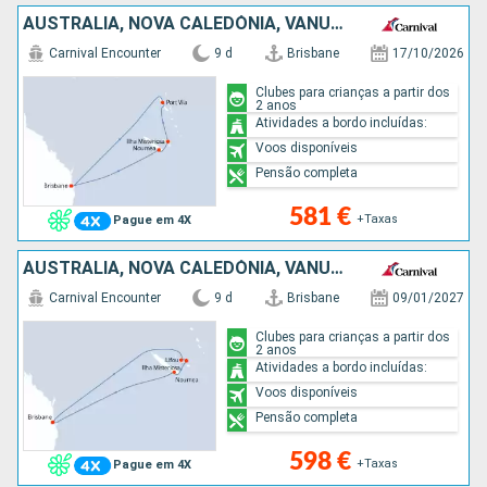
AUSTRALIA, NOVA CALEDÓNIA, VANUATU
Carnival Encounter
9 d
Brisbane
17/10/2026
Clubes para crianças a partir dos
2 anos
Atividades a bordo incluídas:
Voos disponíveis
Pensão completa
581 €
+Taxas
Pague em 4X
AUSTRALIA, NOVA CALEDÓNIA, VANUATU
Carnival Encounter
9 d
Brisbane
09/01/2027
Clubes para crianças a partir dos
2 anos
Atividades a bordo incluídas:
Voos disponíveis
Pensão completa
598 €
+Taxas
Pague em 4X