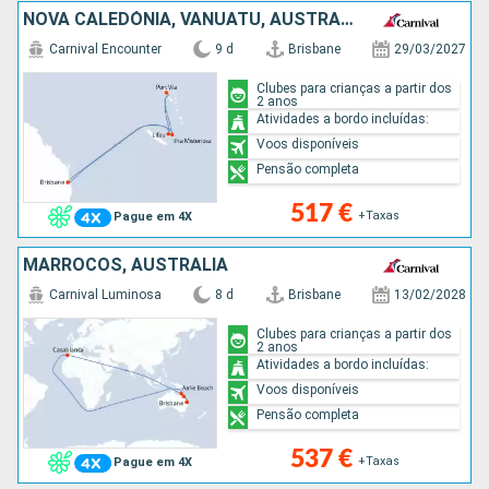
NOVA CALEDÓNIA, VANUATU, AUSTRALIA
Carnival Encounter
9 d
Brisbane
29/03/2027
Clubes para crianças a partir dos
2 anos
Atividades a bordo incluídas:
Voos disponíveis
Pensão completa
517 €
+Taxas
Pague em 4X
MARROCOS, AUSTRALIA
Carnival Luminosa
8 d
Brisbane
13/02/2028
Clubes para crianças a partir dos
2 anos
Atividades a bordo incluídas:
Voos disponíveis
Pensão completa
537 €
+Taxas
Pague em 4X