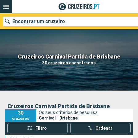
Encontrar um cruzeiro
Quando ir?
Cruzeiros Carnival Partida de Brisbane
30 cruzeiros encontrados
Data de partida
Portos
Companhias
Pesquisar
Cruzeiros Carnival Partida de Brisbane
30
Os seus critérios de pesquisa:
Carnival - Brisbane
cruzeiros
Filtro
Ordenar