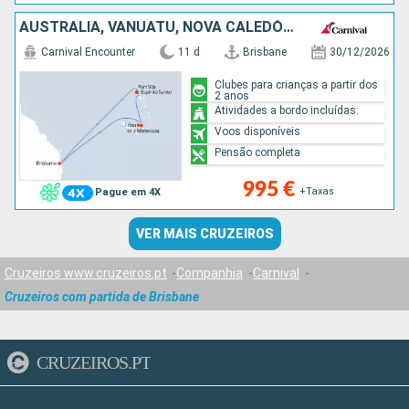
AUSTRALIA, VANUATU, NOVA CALEDÓNIA
Carnival Encounter
11 d
Brisbane
30/12/2026
Clubes para crianças a partir dos
2 anos
Atividades a bordo incluídas:
Voos disponíveis
Pensão completa
995 €
+Taxas
Pague em 4X
VER MAIS CRUZEIROS
Cruzeiros www.cruzeiros.pt
Companhia
Carnival
Cruzeiros com partida de Brisbane
CRUZEIROS.PT