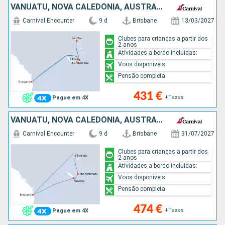
VANUATU, NOVA CALEDÓNIA, AUSTRALIA
Carnival Encounter
9 d
Brisbane
13/03/2027
Clubes para crianças a partir dos
2 anos
Atividades a bordo incluídas:
Voos disponíveis
Pensão completa
431 €
+Taxas
Pague em 4X
VANUATU, NOVA CALEDÓNIA, AUSTRALIA
Carnival Encounter
9 d
Brisbane
31/07/2027
Clubes para crianças a partir dos
2 anos
Atividades a bordo incluídas:
Voos disponíveis
Pensão completa
474 €
+Taxas
Pague em 4X