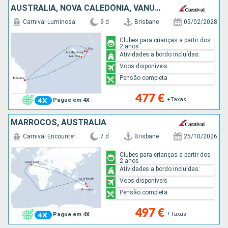
AUSTRALIA, NOVA CALEDÓNIA, VANUATU
Carnival Luminosa
9 d
Brisbane
05/02/2028
Clubes para crianças a partir dos
2 anos
Atividades a bordo incluídas:
Voos disponíveis
Pensão completa
477 €
+Taxas
Pague em 4X
MARROCOS, AUSTRALIA
Carnival Encounter
7 d
Brisbane
25/10/2026
Clubes para crianças a partir dos
2 anos
Atividades a bordo incluídas:
Voos disponíveis
Pensão completa
497 €
+Taxas
Pague em 4X