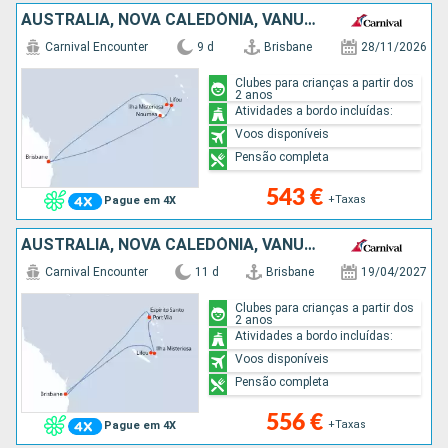
AUSTRALIA, NOVA CALEDÓNIA, VANUATU
Carnival Encounter
9 d
Brisbane
28/11/2026
Clubes para crianças a partir dos
2 anos
Atividades a bordo incluídas:
Voos disponíveis
Pensão completa
543 €
+Taxas
Pague em 4X
AUSTRALIA, NOVA CALEDÓNIA, VANUATU
Carnival Encounter
11 d
Brisbane
19/04/2027
Clubes para crianças a partir dos
2 anos
Atividades a bordo incluídas:
Voos disponíveis
Pensão completa
556 €
+Taxas
Pague em 4X