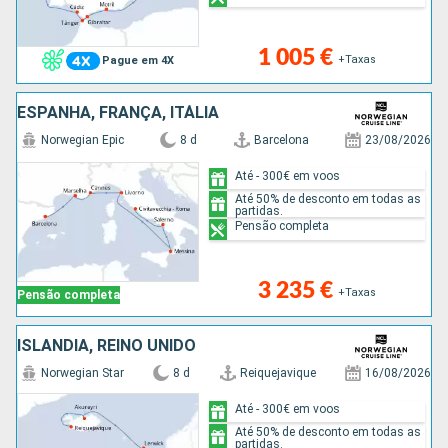
1 005 €
+Taxas
Pague em 4X
ESPANHA, FRANÇA, ITÁLIA
Norwegian Epic
8 d
Barcelona
23/08/2026
Até - 300€ em voos
Até 50% de desconto em todas as
partidas.
Pensão completa
3 235 €
+Taxas
Pensão completa
ISLÂNDIA, REINO UNIDO
Norwegian Star
8 d
Reiquejavique
16/08/2026
Até - 300€ em voos
Até 50% de desconto em todas as
partidas.