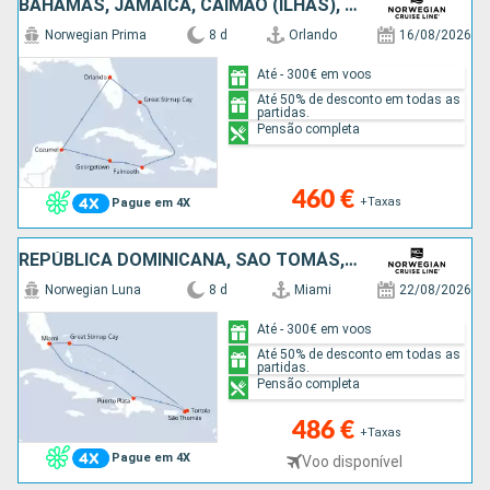
BAHAMAS, JAMAICA, CAIMÃO (ILHAS), CARAIBAS - MEXICO, ESTADOS UNIDOS
Norwegian Prima
8 d
Orlando
16/08/2026
Até - 300€ em voos
Até 50% de desconto em todas as
partidas.
Pensão completa
460 €
+Taxas
Pague em 4X
REPÚBLICA DOMINICANA, SÃO TOMÁS, TORTOLA, BAHAMAS, ESTADOS UNIDOS
Norwegian Luna
8 d
Miami
22/08/2026
Até - 300€ em voos
Até 50% de desconto em todas as
partidas.
Pensão completa
486 €
+Taxas
Pague em 4X
Voo disponível