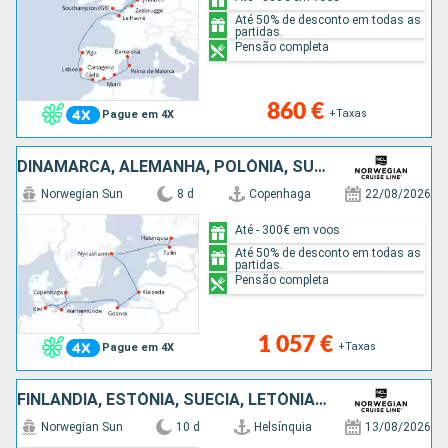
Até 50% de desconto em todas as
partidas.
Pensão completa
860 €
+Taxas
Pague em 4X
DINAMARCA, ALEMANHA, POLÓNIA, SUÉCIA, ESTÓNIA, FINLÂNDIA
Norwegian Sun
8 d
Copenhaga
22/08/2026
Até - 300€ em voos
Até 50% de desconto em todas as
partidas.
Pensão completa
1 057 €
+Taxas
Pague em 4X
FINLÂNDIA, ESTÓNIA, SUÉCIA, LETÓNIA, POLÓNIA, ALEMANHA, DINAMARCA
Norwegian Sun
10 d
Helsínquia
13/08/2026