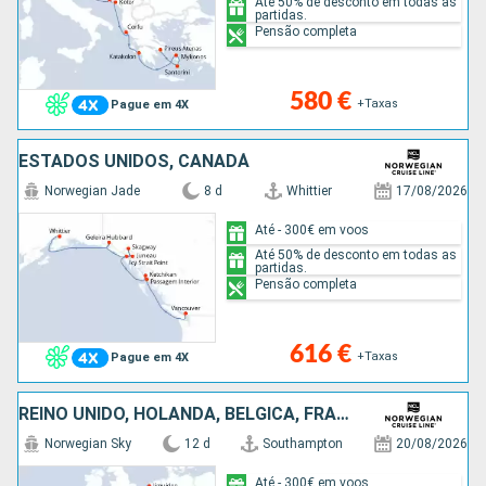
Até 50% de desconto em todas as
partidas.
Pensão completa
580 €
+Taxas
Pague em 4X
ESTADOS UNIDOS, CANADÁ
Norwegian Jade
8 d
Whittier
17/08/2026
Até - 300€ em voos
Até 50% de desconto em todas as
partidas.
Pensão completa
616 €
+Taxas
Pague em 4X
REINO UNIDO, HOLANDA, BÉLGICA, FRANÇA, ESPANHA, PORTUGAL, MAIORCA
Norwegian Sky
12 d
Southampton
20/08/2026
Até - 300€ em voos