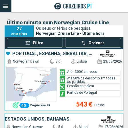
Último minuto com Norwegian Cruise Line
27
Os seus critérios de pesquisa:
Norwegian Cruise Line - Última hora
cruzeiros
Filtro
Ordenar
PORTUGAL, ESPANHA, GIBRALTAR, IBIZA, MAIORCA
Norwegian Dawn
8 d
Lisboa
23/08/2026
Até - 300€ em voos
Até 50% de desconto em todas
as partidas.
Pensão completa
Partida de Portugal
543 €
+Taxas
Pague em 4X
ESTADOS UNIDOS, BAHAMAS
Norwegian Getaway
5 d
Miami
17/08/2026