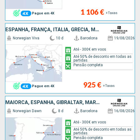
1 106 €
+Taxas
Pague em 4X
ESPANHA, FRANÇA, ITÁLIA, GRÉCIA, MONTENEGRO, CROÁCIA
Norwegian Viva
10 d
Barcelona
19/08/2026
Até - 300€ em voos
Até 50% de desconto em todas as
partidas.
Pensão completa
925 €
+Taxas
Pague em 4X
MAIORCA, ESPANHA, GIBRALTAR, MARROCOS, PORTUGAL
Norwegian Dawn
8 d
Barcelona
16/08/2026
Até - 300€ em voos
Até 50% de desconto em todas as
partidas.
Pensão completa