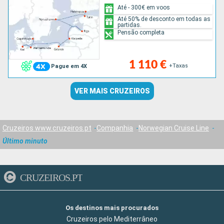
Até - 300€ em voos
Até 50% de desconto em todas as
partidas.
Pensão completa
1 110 €
+Taxas
Pague em 4X
VER MAIS CRUZEIROS
Cruzeiros www.cruzeiros.pt
Companhia
Norwegian Cruise Line
Último minuto
CRUZEIROS.PT
Os destinos mais procurados
Cruzeiros pelo Mediterrâneo