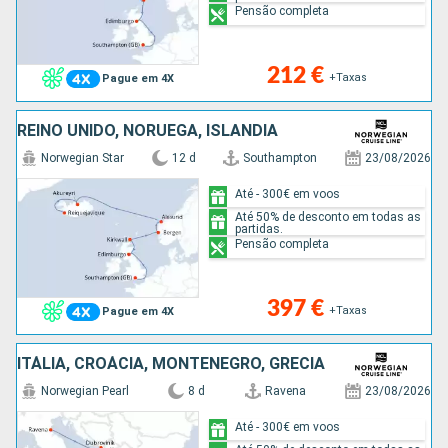
Pensão completa
212 €
+Taxas
Pague em 4X
REINO UNIDO, NORUEGA, ISLÂNDIA
Norwegian Star
12 d
Southampton
23/08/2026
Até - 300€ em voos
Até 50% de desconto em todas as
partidas.
Pensão completa
397 €
+Taxas
Pague em 4X
ITÁLIA, CROÁCIA, MONTENEGRO, GRÉCIA
Norwegian Pearl
8 d
Ravena
23/08/2026
Até - 300€ em voos