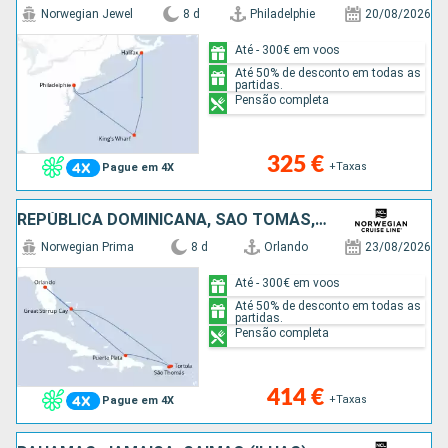
Norwegian Jewel
8 d
Philadelphie
20/08/2026
Até - 300€ em voos
Até 50% de desconto em todas as
partidas.
Pensão completa
325 €
+Taxas
Pague em 4X
REPÚBLICA DOMINICANA, SÃO TOMÁS, TORTOLA, BAHAMAS, ESTADOS UNIDOS
Norwegian Prima
8 d
Orlando
23/08/2026
Até - 300€ em voos
Até 50% de desconto em todas as
partidas.
Pensão completa
414 €
+Taxas
Pague em 4X