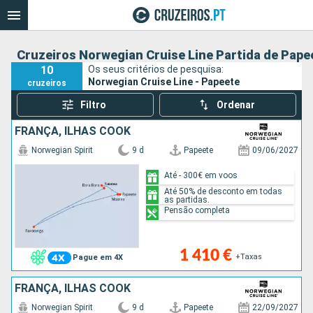
Cruzeiros Norwegian Cruise Line Partida de Pape
10
Os seus critérios de pesquisa:
Norwegian Cruise Line - Papeete
cruzeiros
Filtro
Ordenar
FRANÇA, ILHAS COOK
Norwegian Spirit
9 d
Papeete
09/06/2027
Até - 300€ em voos
Até 50% de desconto em todas
as partidas.
Pensão completa
1 410 €
+Taxas
Pague em 4X
FRANÇA, ILHAS COOK
Norwegian Spirit
9 d
Papeete
22/09/2027