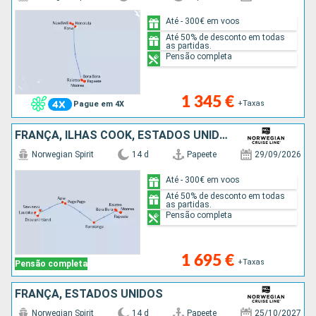
Até - 300€ em voos
Até 50% de desconto em todas
as partidas.
Pensão completa
1 345 €
+Taxas
Pague em 4X
FRANÇA, ILHAS COOK, ESTADOS UNIDOS, SAMOA, FIJI (ILHAS)
Norwegian Spirit
14 d
Papeete
29/09/2026
Até - 300€ em voos
Até 50% de desconto em todas
as partidas.
Pensão completa
1 695 €
+Taxas
Pensão completa
FRANÇA, ESTADOS UNIDOS
Norwegian Spirit
14 d
Papeete
25/10/2027