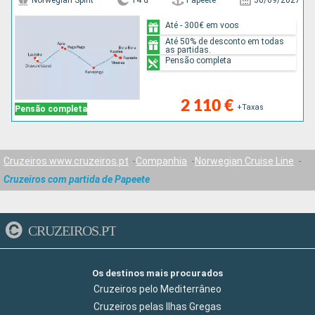
Norwegian Spirit
14 d
Papeete
30/09/2027
Até - 300€ em voos
Até 50% de desconto em todas
as partidas.
Pensão completa
2 110 €
+Taxas
Pensão completa
Cruzeiros www.cruzeiros.pt
Companhia
Norwegian Cruise Line
Cruzeiros com partida de Papeete
CRUZEIROS.PT
Os destinos mais procurados
Cruzeiros pelo Mediterrâneo
Cruzeiros pelas Ilhas Gregas