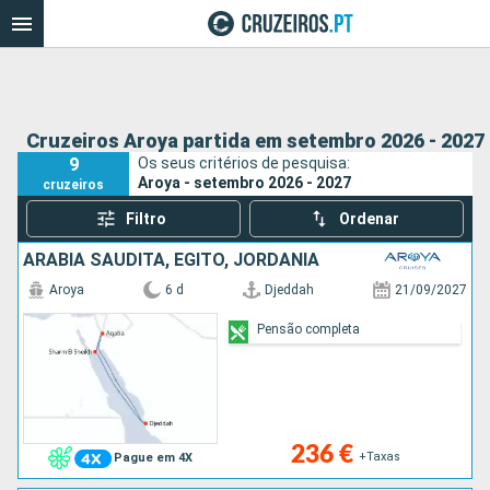
Cruzeiros Aroya partida em setembro 2026 - 2027
9
Os seus critérios de pesquisa:
Aroya - setembro 2026 - 2027
cruzeiros
Filtro
Ordenar
ARABIA SAUDITA, EGITO, JORDÂNIA
Aroya
6 d
Djeddah
21/09/2027
Pensão completa
236 €
+Taxas
Pague em 4X