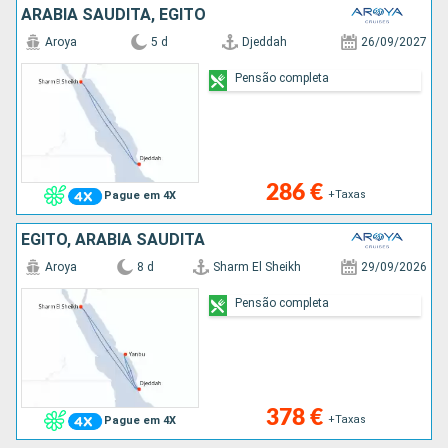
ARABIA SAUDITA, EGITO
Aroya
5 d
Djeddah
26/09/2027
Pensão completa
286 €
+Taxas
Pague em 4X
EGITO, ARABIA SAUDITA
Aroya
8 d
Sharm El Sheikh
29/09/2026
Pensão completa
378 €
+Taxas
Pague em 4X