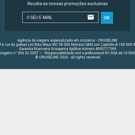
Receba as nossas promoções exclusivas
O SEU E-MAIL
OK
Agência de viagens especializada em cruzeiros - CRUISELINE
16 rue du gabian Les flots bleus MC 98 000 Monaco SAM con Capitale di 150 000 
Garantia financeira Groupama Apólice número 4000717380
viagens n° 006 02 0007 – - Responsabilidade civil e profissional RC RSA de 10 0
© CRUISELINE 2026 - all rights reserved