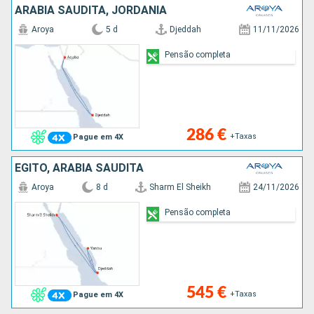
ARABIA SAUDITA, JORDÂNIA
Aroya
5 d
Djeddah
11/11/2026
Pensão completa
286 €
+Taxas
Pague em 4X
EGITO, ARABIA SAUDITA
Aroya
8 d
Sharm El Sheikh
24/11/2026
Pensão completa
545 €
+Taxas
Pague em 4X