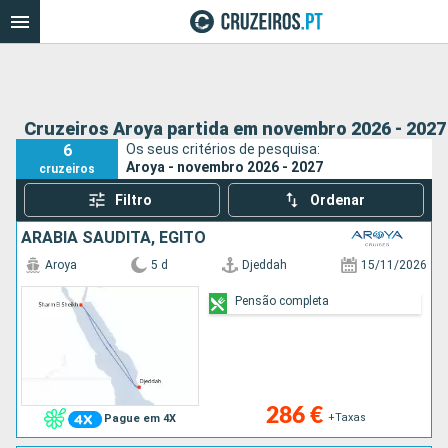
Cruzeiros Aroya partida em novembro 2026 - 2027
6
Os seus critérios de pesquisa:
Aroya - novembro 2026 - 2027
cruzeiros
Filtro
Ordenar
ARABIA SAUDITA, EGITO
Aroya
5 d
Djeddah
15/11/2026
Pensão completa
286 €
+Taxas
Pague em 4X