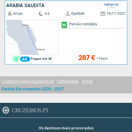
ARABIA SAUDITA
Aroya
4 d
Djeddah
18/11/2027
Pensão completa
287 €
+Taxas
Pague em 4X
Cruzeiros www.cruzeiros.pt
Companhia
Aroya
Partida Em novembro 2026 - 2027
CRUZEIROS.PT
Os destinos mais procurados