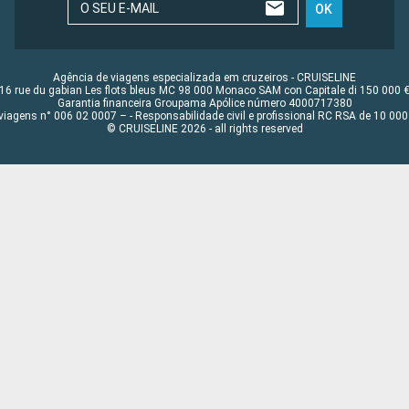
O SEU E-MAIL
OK
Agência de viagens especializada em cruzeiros - CRUISELINE
16 rue du gabian Les flots bleus MC 98 000 Monaco SAM con Capitale di 150 000 
Garantia financeira Groupama Apólice número 4000717380
viagens n° 006 02 0007 – - Responsabilidade civil e profissional RC RSA de 10 0
© CRUISELINE 2026 - all rights reserved