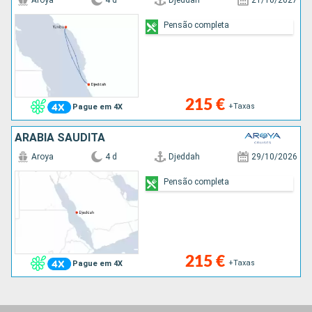
Aroya
4 d
Djeddah
21/10/2027
Pensão completa
215 €
+Taxas
Pague em 4X
ARABIA SAUDITA
Aroya
4 d
Djeddah
29/10/2026
Pensão completa
215 €
+Taxas
Pague em 4X