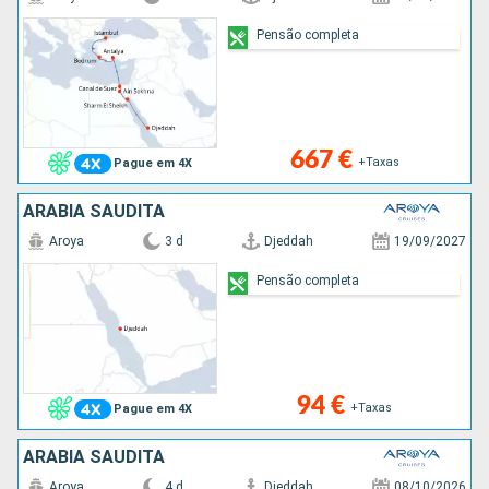
Pensão completa
667 €
+Taxas
Pague em 4X
ARABIA SAUDITA
Aroya
3 d
Djeddah
19/09/2027
Pensão completa
94 €
+Taxas
Pague em 4X
ARABIA SAUDITA
Aroya
4 d
Djeddah
08/10/2026