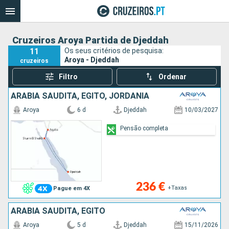
Cruzeiros Aroya Partida de Djeddah
11
Os seus critérios de pesquisa:
Aroya - Djeddah
cruzeiros
Filtro
Ordenar
ARABIA SAUDITA, EGITO, JORDÂNIA
Aroya
6 d
Djeddah
10/03/2027
Pensão completa
236 €
+Taxas
Pague em 4X
ARABIA SAUDITA, EGITO
Aroya
5 d
Djeddah
15/11/2026