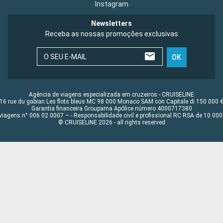
Instagram
Newsletters
Receba as nossas promoções exclusivas
O SEU E-MAIL
OK
Agência de viagens especializada em cruzeiros - CRUISELINE
16 rue du gabian Les flots bleus MC 98 000 Monaco SAM con Capitale di 150 000 
Garantia financeira Groupama Apólice número 4000717380
viagens n° 006 02 0007 – - Responsabilidade civil e profissional RC RSA de 10 0
© CRUISELINE 2026 - all rights reserved