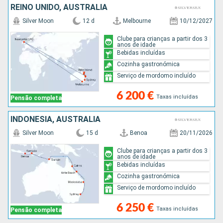
REINO UNIDO, AUSTRALIA
Silver Moon
12 d
Melbourne
10/12/2027
Clube para crianças a partir dos 3
anos de idade
Bebidas incluídas
Cozinha gastronómica
Serviço de mordomo incluído
6 200 €
Taxas incluídas
Pensão completa
INDONÉSIA, AUSTRALIA
Silver Moon
15 d
Benoa
20/11/2026
Clube para crianças a partir dos 3
anos de idade
Bebidas incluídas
Cozinha gastronómica
Serviço de mordomo incluído
6 250 €
Taxas incluídas
Pensão completa