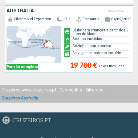
AUSTRALIA
Silver cloud Expedition
17 d
Fremantle
04/09/2028
Clube para crianças a partir dos 3
anos de idade
Bebidas incluídas
Cozinha gastronómica
Serviço de mordomo incluído
19 700 €
Taxas incluídas
Pensão completa
Cruzeiros www.cruzeiros.pt
Companhia
Silversea
Cruzeiros Australia
CRUZEIROS.PT