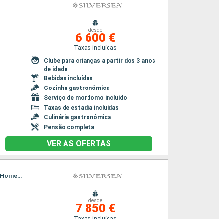
desde
6 600 €
Taxas incluídas
Clube para crianças a partir dos 3 anos
de idade
Bebidas incluídas
Cozinha gastronómica
Serviço de mordomo incluído
Taxas de estadia incluídas
Culinária gastronómica
Pensão completa
VER AS OFERTAS
Itinerário : Seward, Homer, Kodiak, Hakodate, Muroran, Miyako, souda Bay, Tokyo, Seward, Homer, Kodiak, Hakodate, Muroran, Miyako, souda Bay, Tokyo
desde
7 850 €
Taxas incluídas