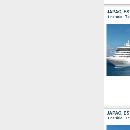
JAPÃO, E
Itinerário : 
JAPÃO, E