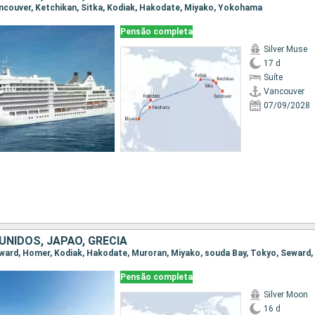
Vancouver, Ketchikan, Sitka, Kodiak, Hakodate, Miyako, Yokohama
Pensão completa
Silver Muse
17 d
Suíte
Vancouver
07/09/2028
UNIDOS, JAPÃO, GRÉCIA
Pensão completa
Silver Moon
16 d