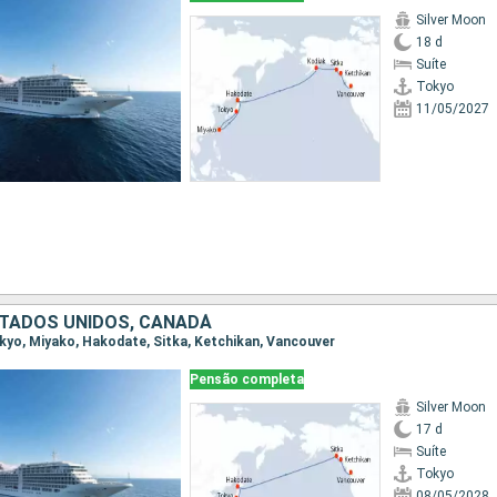
Silver Moon
18 d
Suíte
Tokyo
11/05/2027
STADOS UNIDOS, CANADÁ
Tokyo, Miyako, Hakodate, Sitka, Ketchikan, Vancouver
Pensão completa
Silver Moon
17 d
Suíte
Tokyo
08/05/2028