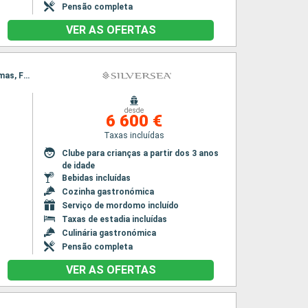
Pensão completa
VER AS OFERTAS
Itinerário : Bridgetown, Mindelo, Las Palmas, Funchal, Lisboa, Bridgetown, Mindelo, Las Palmas, Funchal, Lisboa
desde
6 600 €
Taxas incluídas
Clube para crianças a partir dos 3 anos
de idade
Bebidas incluídas
Cozinha gastronómica
Serviço de mordomo incluído
Taxas de estadia incluídas
Culinária gastronómica
Pensão completa
VER AS OFERTAS