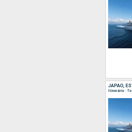
JAPÃO, E
Itinerário : 