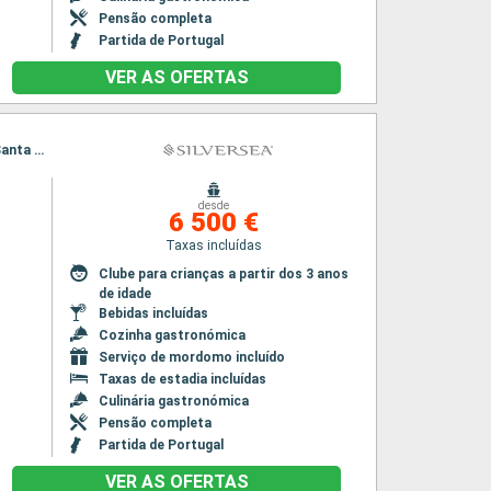
Pensão completa
Partida de Portugal
VER AS OFERTAS
Itinerário : Lisboa, Funchal, Santa Cruz de la Palma, Mindelo, Bridgetown, Lisboa, Funchal, Santa Cruz de la Palma, Mindelo, Bridgetown
desde
6 500 €
Taxas incluídas
Clube para crianças a partir dos 3 anos
de idade
Bebidas incluídas
Cozinha gastronómica
Serviço de mordomo incluído
Taxas de estadia incluídas
Culinária gastronómica
Pensão completa
Partida de Portugal
VER AS OFERTAS