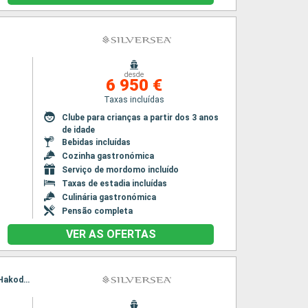
desde
6 950 €
Taxas incluídas
Clube para crianças a partir dos 3 anos
de idade
Bebidas incluídas
Cozinha gastronómica
Serviço de mordomo incluído
Taxas de estadia incluídas
Culinária gastronómica
Pensão completa
VER AS OFERTAS
Itinerário : Tokyo, Miyako, Hakodate, Kodiak, Sitka, Ketchikan, Vancouver, Tokyo, Miyako, Hakodate, Kodiak, Sitka, Ketchikan, Vancouver