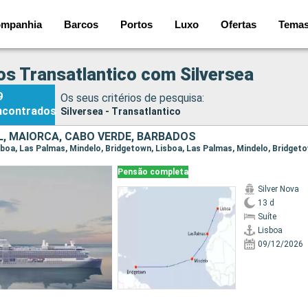
mpanhia
Barcos
Portos
Luxo
Ofertas
Tema
os Transatlantico com Silversea
9
Os seus critérios de pesquisa:
ncontrados
Silversea - Transatlantico
, MAIORCA, CABO VERDE, BARBADOS
Lisboa, Las Palmas, Mindelo, Bridgetown, Lisboa, Las Palmas, Mindelo, Bridget
Pensão completa
Silver Nova
13 d
Suíte
Lisboa
09/12/2026