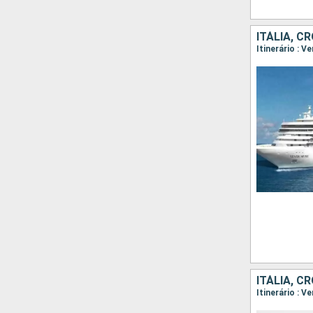
ITÁLIA, C
Itinerário : V
ITÁLIA, C