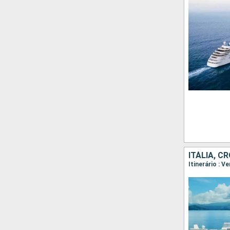
ITÁLIA, C
Itinerário : V