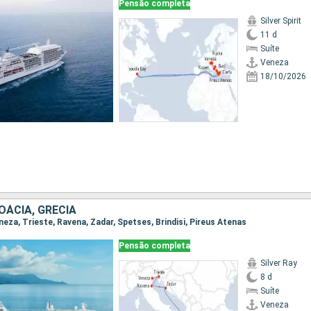
Pensão completa
Silver Spirit
11 d
Suíte
Veneza
18/10/2026
ROÁCIA, GRÉCIA
eneza, Trieste, Ravena, Zadar, Spetses, Brindisi, Pireus Atenas
Pensão completa
Silver Ray
8 d
Suíte
Veneza