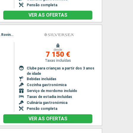
Pensão completa
VER AS OFERTAS
Itinerário : Veneza, Trieste, Rovinj, Kotor, Bari, Dubrovinik, Spetses, Zadar, Veneza, Trieste, Rovinj, Kotor, Bari, Dubrovinik, Spetses, Zadar, Veneza
desde
7 150 €
Taxas incluídas
Clube para crianças a partir dos 3 anos
de idade
Bebidas incluídas
Cozinha gastronómica
Serviço de mordomo incluído
Taxas de estadia incluídas
Culinária gastronómica
Pensão completa
VER AS OFERTAS