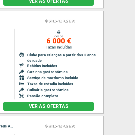
VER AS OFERTAS
desde
6 000 €
Taxas incluídas
Clube para crianças a partir dos 3 anos
de idade
Bebidas incluídas
Cozinha gastronómica
Serviço de mordomo incluído
Taxas de estadia incluídas
Culinária gastronómica
Pensão completa
VER AS OFERTAS
Itinerário : Veneza, Koper, Rijeka, Dubrovinik, Bari, Corfu, Katakolon, Gythion, souda Bay, Pireus Atenas, Veneza, Koper, Rijeka, Dubrovinik, Bari, Corfu, Katakolon, Gythion, souda Bay, Pireus Atenas