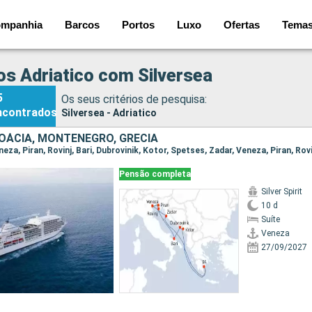
mpanhia
Barcos
Portos
Luxo
Ofertas
Tema
os Adriatico com Silversea
5
Os seus critérios de pesquisa:
ncontrados
Silversea - Adriatico
ROÁCIA, MONTENEGRO, GRÉCIA
Pensão completa
Silver Spirit
10 d
Suíte
Veneza
27/09/2027