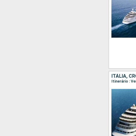
ITÁLIA, C
Itinerário : V