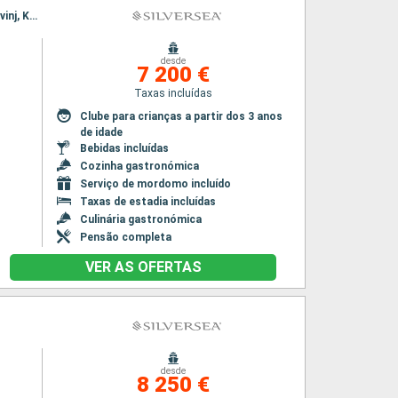
Itinerário : Veneza, Koper, Rovinj, Kotor, Bari, Dubrovinik, Spetses, Zadar, Veneza, Koper, Rovinj, Kotor, Bari, Dubrovinik, Spetses, Zadar, Veneza
desde
7 200 €
Taxas incluídas
Clube para crianças a partir dos 3 anos
de idade
Bebidas incluídas
Cozinha gastronómica
Serviço de mordomo incluído
Taxas de estadia incluídas
Culinária gastronómica
Pensão completa
VER AS OFERTAS
desde
8 250 €