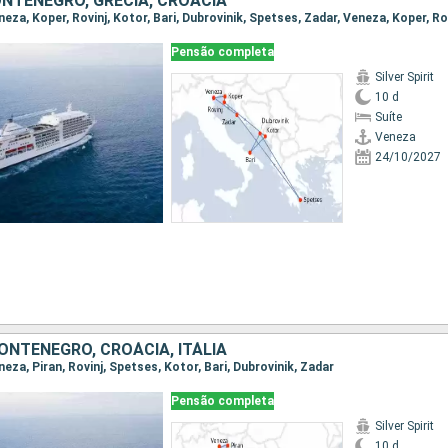
ONTENEGRO, GRÉCIA, CROÁCIA
Pensão completa
Silver Spirit
10 d
Suíte
Veneza
24/10/2027
ONTENEGRO, CROÁCIA, ITÁLIA
eneza, Piran, Rovinj, Spetses, Kotor, Bari, Dubrovinik, Zadar
Pensão completa
Silver Spirit
10 d