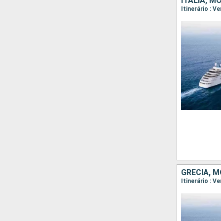
ITÁLIA, M
GRÉCIA, M
Itinerário : V