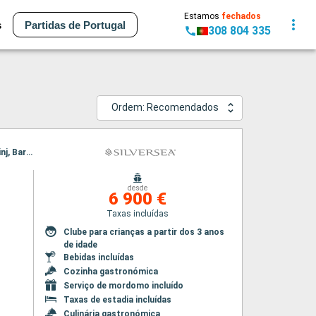
Estamos
fechados
s
Partidas de Portugal
308 804 335
Ordem: Recomendados
Itinerário : Veneza, Piran, Rovinj, Bari, Dubrovinik, Kotor, Spetses, Zadar, Veneza, Piran, Rovinj, Bari, Dubrovinik, Kotor, Spetses, Zadar, Veneza
desde
6 900 €
Taxas incluídas
Clube para crianças a partir dos 3 anos
de idade
Bebidas incluídas
Cozinha gastronómica
Serviço de mordomo incluído
Taxas de estadia incluídas
Culinária gastronómica