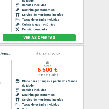
de idade
Bebidas incluídas
Cozinha gastronómica
Serviço de mordomo incluído
Taxas de estadia incluídas
Culinária gastronómica
Pensão completa
VER AS OFERTAS
Itinerário : Pireus Atenas, Paros, Syros, Saranda, Gallipoli, Kotor, Dubrovinik, Sibenik, Koper, Veneza
desde
6 500 €
Taxas incluídas
Clube para crianças a partir dos 3 anos
s
de idade
Bebidas incluídas
Cozinha gastronómica
Serviço de mordomo incluído
Taxas de estadia incluídas