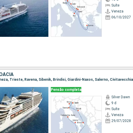
Suíte
Veneza
06/10/2027
ROÁCIA
eneza, Trieste, Ravena, Sibenik, Brindisi, Giardini-Naxos, Salerno, Civitavecchi
Pensão completa
Silver Dawn
9 d
Suíte
Veneza
29/07/2028