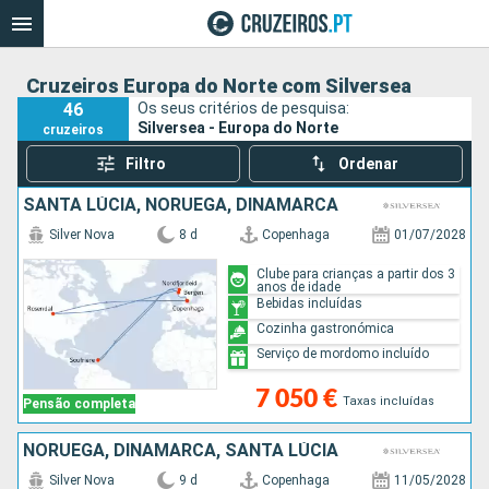
Cruzeiros Europa do Norte com Silversea
46
Os seus critérios de pesquisa:
Silversea - Europa do Norte
cruzeiros
Filtro
Ordenar
SANTA LÚCIA, NORUEGA, DINAMARCA
Silver Nova
8 d
Copenhaga
01/07/2028
Clube para crianças a partir dos 3
anos de idade
Bebidas incluídas
Cozinha gastronómica
Serviço de mordomo incluído
7 050 €
Taxas incluídas
Pensão completa
NORUEGA, DINAMARCA, SANTA LÚCIA
Silver Nova
9 d
Copenhaga
11/05/2028