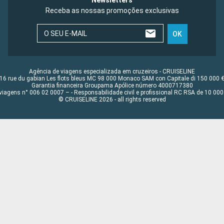
Newsletters
Receba as nossas promoções exclusivas
O SEU E-MAIL
OK
Agência de viagens especializada em cruzeiros - CRUISELINE
16 rue du gabian Les flots bleus MC 98 000 Monaco SAM con Capitale di 150 000 
Garantia financeira Groupama Apólice número 4000717380
viagens n° 006 02 0007 – - Responsabilidade civil e profissional RC RSA de 10 0
© CRUISELINE 2026 - all rights reserved