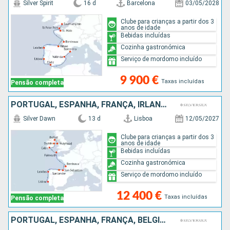
Silver Spirit
16 d
Barcelona
03/05/2028
Clube para crianças a partir dos 3
anos de idade
Bebidas incluídas
Cozinha gastronómica
Serviço de mordomo incluído
9 900 €
Taxas incluídas
Pensão completa
PORTUGAL, ESPANHA, FRANÇA, IRLANDA, REINO UNIDO
Silver Dawn
13 d
Lisboa
12/05/2027
Clube para crianças a partir dos 3
anos de idade
Bebidas incluídas
Cozinha gastronómica
Serviço de mordomo incluído
12 400 €
Taxas incluídas
Pensão completa
PORTUGAL, ESPANHA, FRANÇA, BÉLGICA, HOLANDA, DINAMARCA