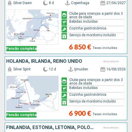
Silver Dawn
8 d
Copenhaga
27/06/2027
Clube para crianças a partir dos 3
anos de idade
Bebidas incluídas
Cozinha gastronómica
Serviço de mordomo incluído
6 850 €
Taxas incluídas
Pensão completa
HOLANDA, IRLANDA, REINO UNIDO
Silver Spirit
12 d
Ijmuiden
16/08/2026
Clube para crianças a partir dos 3
anos de idade
Bebidas incluídas
Cozinha gastronómica
Serviço de mordomo incluído
6 900 €
Taxas incluídas
Pensão completa
FINLÂNDIA, ESTÓNIA, LETÓNIA, POLÓNIA, SUÉCIA, ALEMANHA, DINAMARCA