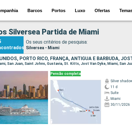
mpanhia
Barcos
Portos
Luxo
Ofertas
Tema
os Silversea Partida de Miami
5
Os seus critérios de pesquisa:
ncontrados
Silversea - Miami
Pensão completa
Silver shado
11 d
Suíte
Miami
30/11/2026