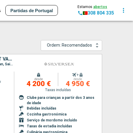
Estamos
abertos
s
Partidas de Portugal
308 804 335
Ordem: Recomendados
ESTADOS UNIDOS, PORTO RICO, FRANÇA, ANTÍGUA E BARBUDA, JOST VAN DYKE
Itinerário : Miami, San Juan, Saint Johns, Gustavia, St. Kitts, Jost Van Dyke, Miami, San Juan, Saint Johns, Gustavia, St. Kitts, Jost Van Dyke, Miami
+
desde
desde
w
4 200 €
4 950 €
Taxas incluídas
Clube para crianças a partir dos 3 anos
de idade
Bebidas incluídas
Cozinha gastronómica
Serviço de mordomo incluído
Taxas de estadia incluídas
Culinária gastronómica