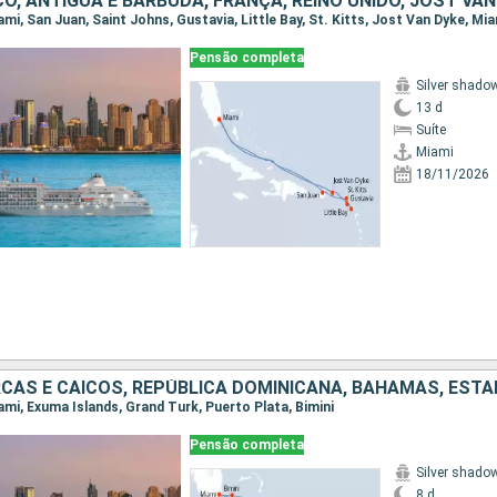
Pensão completa
Silver shado
13 d
Suíte
Miami
18/11/2026
iami, Exuma Islands, Grand Turk, Puerto Plata, Bimini
Pensão completa
Silver shado
8 d