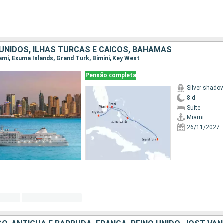
UNIDOS, ILHAS TURCAS E CAICOS, BAHAMAS
iami, Exuma Islands, Grand Turk, Bimini, Key West
Pensão completa
Silver shado
8 d
Suíte
Miami
26/11/2027