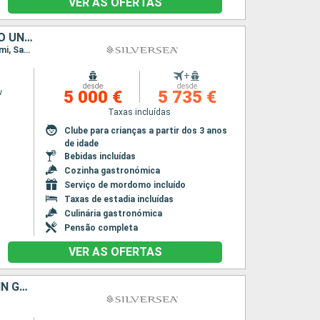
VER AS OFERTAS
ESTADOS UNIDOS, PORTO RICO, ANTÍGUA E BARBUDA, FRANÇA, REINO UNIDO, JOST VAN DYKE
Itinerário : Miami, San Juan, Saint Johns, Gustavia, St. Kitts, Little Bay, Jost Van Dyke, Miami, San Juan, Saint Johns, Gustavia, St. Kitts, Little Bay, Jost Van Dyke, Miami
+
desde
desde
w
5 000 €
5 735 €
Taxas incluídas
Clube para crianças a partir dos 3 anos
de idade
Bebidas incluídas
Cozinha gastronómica
Serviço de mordomo incluído
Taxas de estadia incluídas
Culinária gastronómica
Pensão completa
VER AS OFERTAS
ESTADOS UNIDOS, PORTO RICO, FRANÇA, ANTÍGUA E BARBUDA, VIRGIN GORDA