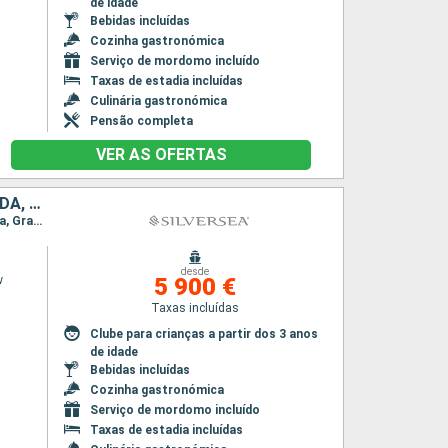
de idade
Bebidas incluídas
Cozinha gastronómica
Serviço de mordomo incluído
Taxas de estadia incluídas
Culinária gastronómica
Pensão completa
VER AS OFERTAS
BAHAMAS, REPÚBLICA DOMINICANA, PORTO RICO, ANTÍGUA E BARBUDA, TORTOLA, ILHAS TURCAS E CAICOS, ESTADOS UNIDOS
Itinerário : Miami, Exuma Islands, Samaná, San Juan, Saint Johns, Sopers Hole, Puerto Plata, Grand Turk
desde
w
5 900 €
Taxas incluídas
Clube para crianças a partir dos 3 anos
de idade
Bebidas incluídas
Cozinha gastronómica
Serviço de mordomo incluído
Taxas de estadia incluídas