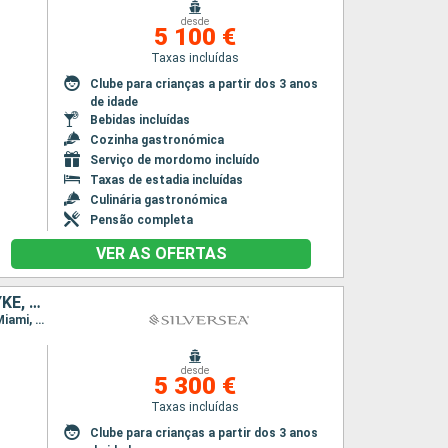
desde
5 100 €
Taxas incluídas
Clube para crianças a partir dos 3 anos
de idade
Bebidas incluídas
Cozinha gastronómica
Serviço de mordomo incluído
Taxas de estadia incluídas
Culinária gastronómica
Pensão completa
VER AS OFERTAS
PORTO RICO, TORTOLA, FRANÇA, ANTÍGUA E BARBUDA, JOST VAN DYKE, ESTADOS UNIDOS
Itinerário : Miami, San Juan, Sopers Hole, Gustavia, Saint Johns, St. Kitts, Jost Van Dyke, Miami, San Juan, Sopers Hole, Gustavia, Saint Johns, St. Kitts, Jost Van Dyke, Miami
desde
5 300 €
Taxas incluídas
Clube para crianças a partir dos 3 anos