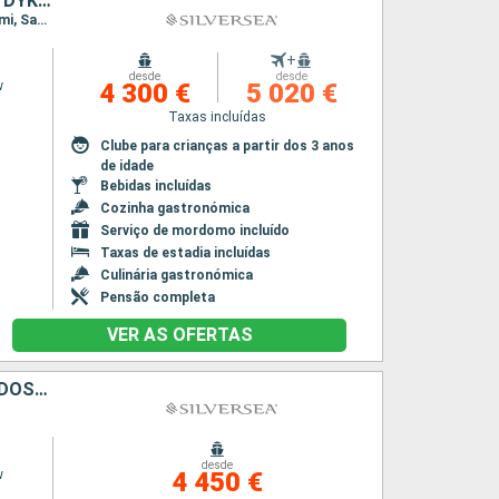
PORTO RICO, ANTÍGUA E BARBUDA, FRANÇA, REINO UNIDO, JOST VAN DYKE, ESTADOS UNIDOS
Itinerário : Miami, San Juan, Saint Johns, Gustavia, Little Bay, St. Kitts, Jost Van Dyke, Miami, San Juan, Saint Johns, Gustavia, Saint Johns, Little Bay, St. Kitts, Jost Van Dyke, Miami
+
desde
desde
w
4 300 €
5 020 €
Taxas incluídas
Clube para crianças a partir dos 3 anos
de idade
Bebidas incluídas
Cozinha gastronómica
Serviço de mordomo incluído
Taxas de estadia incluídas
Culinária gastronómica
Pensão completa
VER AS OFERTAS
ILHAS TURCAS E CAICOS, REPÚBLICA DOMINICANA, BAHAMAS, ESTADOS UNIDOS
desde
w
4 450 €