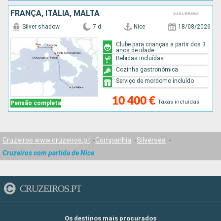
FRANÇA, ITÁLIA, MALTA
Silver shadow
7 d
Nice
18/08/2026
Clube para crianças a partir dos 3
anos de idade
Bebidas incluídas
Cozinha gastronómica
Serviço de mordomo incluído
10 400 €
Taxas incluídas
Pensão completa
Cruzeiros www.cruzeiros.pt
Companhia
Silversea
Cruzeiros com partida de Nice
CRUZEIROS.PT
Os destinos mais procurados