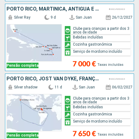
PORTO RICO, MARTINICA, ANTÍGUA E BARBUDA, JOST VAN DYKE, ESTADOS UNIDOS
Silver Ray
9 d
San Juan
26/12/2027
Clube para crianças a partir dos 3
anos de idade
Bebidas incluídas
Cozinha gastronómica
Serviço de mordomo incluído
7 000 €
Taxas incluídas
Pensão completa
PORTO RICO, JOST VAN DYKE, FRANÇA, ANTÍGUA E BARBUDA, REINO UNIDO, GUADALUPE, DOMINICA, MARTINICA, SANTA LÚCIA, GRENADA, BARBADOS
Silver shadow
11 d
San Juan
06/02/2027
Clube para crianças a partir dos 3
anos de idade
Bebidas incluídas
Cozinha gastronómica
Serviço de mordomo incluído
7 650 €
Taxas incluídas
Pensão completa