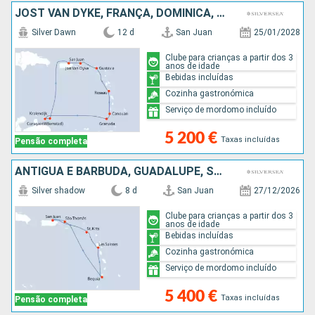
JOST VAN DYKE, FRANÇA, DOMINICA, ST VINCENT E GRENADINES, GRENADA, BONAIRE, ANTÍGUA E BARBUDA, PORTO RICO
Silver Dawn
12 d
San Juan
25/01/2028
Clube para crianças a partir dos 3
anos de idade
Bebidas incluídas
Cozinha gastronómica
Serviço de mordomo incluído
5 200 €
Taxas incluídas
Pensão completa
ANTÍGUA E BARBUDA, GUADALUPE, ST VINCENT E GRENADINES, SÃO TOMÁS, PORTO RICO
Silver shadow
8 d
San Juan
27/12/2026
Clube para crianças a partir dos 3
anos de idade
Bebidas incluídas
Cozinha gastronómica
Serviço de mordomo incluído
5 400 €
Taxas incluídas
Pensão completa