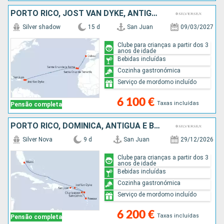
PORTO RICO, JOST VAN DYKE, ANTÍGUA E BARBUDA, MAIORCA, TENERIFE, PORTUGAL
Silver shadow
15 d
San Juan
09/03/2027
Clube para crianças a partir dos 3
anos de idade
Bebidas incluídas
Cozinha gastronómica
Serviço de mordomo incluído
6 100 €
Taxas incluídas
Pensão completa
PORTO RICO, DOMINICA, ANTÍGUA E BARBUDA, JOST VAN DYKE, ESTADOS UNIDOS
Silver Nova
9 d
San Juan
29/12/2026
Clube para crianças a partir dos 3
anos de idade
Bebidas incluídas
Cozinha gastronómica
Serviço de mordomo incluído
6 200 €
Taxas incluídas
Pensão completa