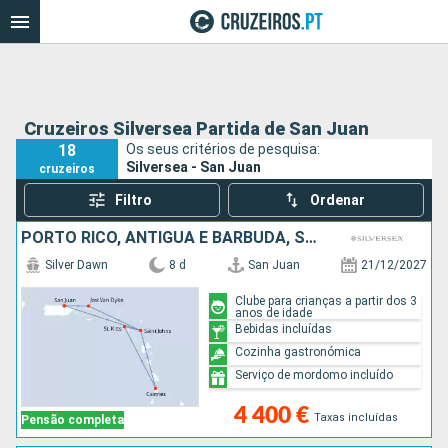
Cruzeiros Silversea Partida de San Juan
18
Os seus critérios de pesquisa:
Silversea - San Juan
cruzeiros
Filtro
Ordenar
PORTO RICO, ANTÍGUA E BARBUDA, SANTA LÚCIA, JOST VAN DYKE
Silver Dawn
8 d
San Juan
21/12/2027
Clube para crianças a partir dos 3
anos de idade
Bebidas incluídas
Cozinha gastronómica
Serviço de mordomo incluído
4 400 €
Taxas incluídas
Pensão completa