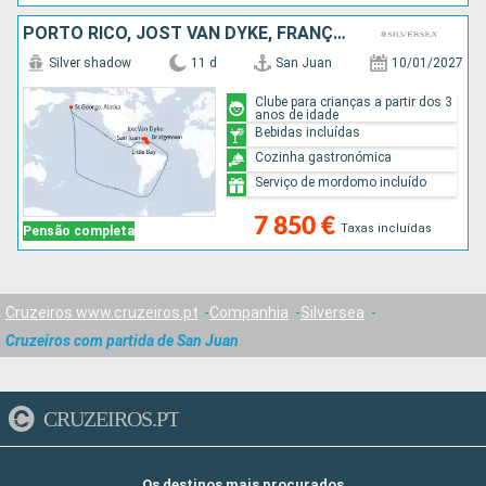
PORTO RICO, JOST VAN DYKE, FRANÇA, ANTÍGUA E BARBUDA, REINO UNIDO, GUADALUPE, MARTINICA, SANTA LÚCIA, GRENADA, BARBADOS
Silver shadow
11 d
San Juan
10/01/2027
Clube para crianças a partir dos 3
anos de idade
Bebidas incluídas
Cozinha gastronómica
Serviço de mordomo incluído
7 850 €
Taxas incluídas
Pensão completa
Cruzeiros www.cruzeiros.pt
Companhia
Silversea
Cruzeiros com partida de San Juan
CRUZEIROS.PT
Os destinos mais procurados