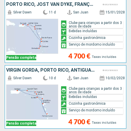
PORTO RICO, JOST VAN DYKE, FRANÇA, ANTÍGUA E BARBUDA, MARTINICA, GRENADA, ST VINCENT E GRENADINES, SANTA LÚCIA
Silver Dawn
11 d
San Juan
15/01/2028
Clube para crianças a partir dos 3
anos de idade
Bebidas incluídas
Cozinha gastronómica
Serviço de mordomo incluído
4 700 €
Taxas incluídas
Pensão completa
VIRGIN GORDA, PORTO RICO, ANTÍGUA E BARBUDA, FRANÇA, MARTINICA, ANGUILHAS
Silver Dawn
10 d
San Juan
10/02/2028
Clube para crianças a partir dos 3
anos de idade
Bebidas incluídas
Cozinha gastronómica
Serviço de mordomo incluído
4 700 €
Taxas incluídas
Pensão completa