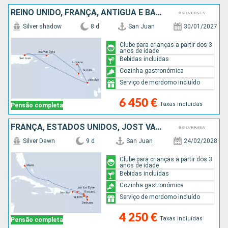
REINO UNIDO, FRANÇA, ANTÍGUA E BARBUDA, JOST VAN DYKE, PORTO RICO
Silver shadow
8 d
San Juan
30/01/2027
Clube para crianças a partir dos 3
anos de idade
Bebidas incluídas
Cozinha gastronómica
Serviço de mordomo incluído
6 450 €
Taxas incluídas
Pensão completa
FRANÇA, ESTADOS UNIDOS, JOST VAN DYKE, ANTÍGUA E BARBUDA, PORTO RICO
Silver Dawn
9 d
San Juan
24/02/2028
Clube para crianças a partir dos 3
anos de idade
Bebidas incluídas
Cozinha gastronómica
Serviço de mordomo incluído
4 250 €
Taxas incluídas
Pensão completa