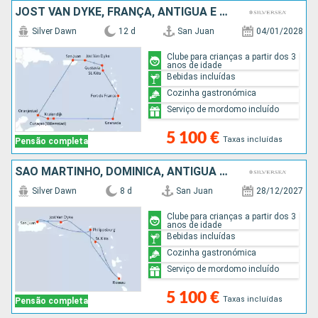
JOST VAN DYKE, FRANÇA, ANTÍGUA E BARBUDA, MARTINICA, GRENADA, BONAIRE, ARUBA, PORTO RICO
Silver Dawn
12 d
San Juan
04/01/2028
Clube para crianças a partir dos 3
anos de idade
Bebidas incluídas
Cozinha gastronómica
Serviço de mordomo incluído
5 100 €
Taxas incluídas
Pensão completa
SÃO MARTINHO, DOMINICA, ANTÍGUA E BARBUDA, JOST VAN DYKE, PORTO RICO
Silver Dawn
8 d
San Juan
28/12/2027
Clube para crianças a partir dos 3
anos de idade
Bebidas incluídas
Cozinha gastronómica
Serviço de mordomo incluído
5 100 €
Taxas incluídas
Pensão completa