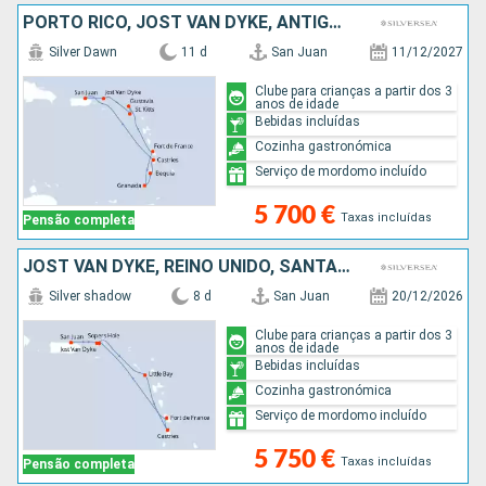
PORTO RICO, JOST VAN DYKE, ANTÍGUA E BARBUDA, FRANÇA, MARTINICA, GRENADA, ST VINCENT E GRENADINES, SANTA LÚCIA
Silver Dawn
11 d
San Juan
11/12/2027
Clube para crianças a partir dos 3
anos de idade
Bebidas incluídas
Cozinha gastronómica
Serviço de mordomo incluído
5 700 €
Taxas incluídas
Pensão completa
JOST VAN DYKE, REINO UNIDO, SANTA LÚCIA, MARTINICA, TORTOLA, PORTO RICO
Silver shadow
8 d
San Juan
20/12/2026
Clube para crianças a partir dos 3
anos de idade
Bebidas incluídas
Cozinha gastronómica
Serviço de mordomo incluído
5 750 €
Taxas incluídas
Pensão completa