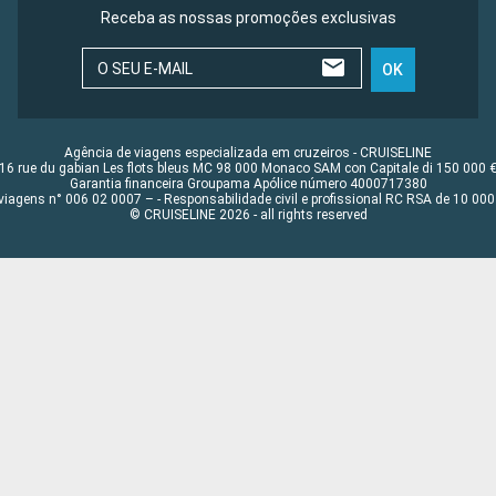
Receba as nossas promoções exclusivas
O SEU E-MAIL
OK
Agência de viagens especializada em cruzeiros - CRUISELINE
16 rue du gabian Les flots bleus MC 98 000 Monaco SAM con Capitale di 150 000 
Garantia financeira Groupama Apólice número 4000717380
viagens n° 006 02 0007 – - Responsabilidade civil e profissional RC RSA de 10 0
© CRUISELINE 2026 - all rights reserved