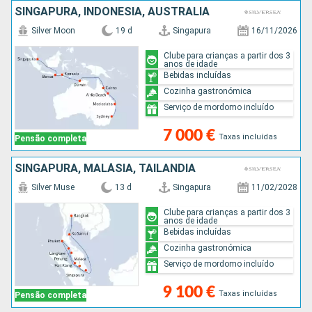
SINGAPURA, INDONÉSIA, AUSTRALIA
Silver Moon
19 d
Singapura
16/11/2026
Clube para crianças a partir dos 3
anos de idade
Bebidas incluídas
Cozinha gastronómica
Serviço de mordomo incluído
7 000 €
Taxas incluídas
Pensão completa
SINGAPURA, MALÁSIA, TAILÂNDIA
Silver Muse
13 d
Singapura
11/02/2028
Clube para crianças a partir dos 3
anos de idade
Bebidas incluídas
Cozinha gastronómica
Serviço de mordomo incluído
9 100 €
Taxas incluídas
Pensão completa