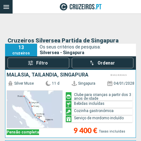
Cruzeiros Silversea Partida de Singapura
13
Os seus critérios de pesquisa:
Silversea - Singapura
cruzeiros
Filtro
Ordenar
MALÁSIA, TAILÂNDIA, SINGAPURA
Silver Muse
11 d
Singapura
04/01/2028
Clube para crianças a partir dos 3
anos de idade
Bebidas incluídas
Cozinha gastronómica
Serviço de mordomo incluído
9 400 €
Taxas incluídas
Pensão completa