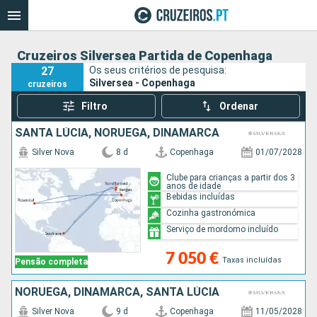
Cruzeiros Silversea Partida de Copenhaga
27
Os seus critérios de pesquisa:
Silversea - Copenhaga
cruzeiros
Filtro
Ordenar
SANTA LÚCIA, NORUEGA, DINAMARCA
Silver Nova
8 d
Copenhaga
01/07/2028
Clube para crianças a partir dos 3
anos de idade
Bebidas incluídas
Cozinha gastronómica
Serviço de mordomo incluído
7 050 €
Taxas incluídas
Pensão completa
NORUEGA, DINAMARCA, SANTA LÚCIA
Silver Nova
9 d
Copenhaga
11/05/2028