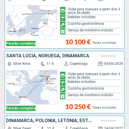
Clube para crianças a partir dos 3
anos de idade
Bebidas incluídas
Cozinha gastronómica
Serviço de mordomo incluído
10 100 €
Taxas incluídas
Pensão completa
SANTA LÚCIA, NORUEGA, DINAMARCA
Silver Nova
11 d
Copenhaga
04/06/2028
Clube para crianças a partir dos 3
anos de idade
Bebidas incluídas
Cozinha gastronómica
Serviço de mordomo incluído
10 250 €
Taxas incluídas
Pensão completa
DINAMARCA, POLÓNIA, LETÓNIA, ESTÓNIA, FINLÂNDIA, SUÉCIA
Silver Dawn
11 d
Copenhaga
24/08/2027