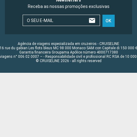
Newsletters
Receba as nossas promoções exclusivas
O SEU E-MAIL
OK
Agência de viagens especializada em cruzeiros - CRUISELINE
16 rue du gabian Les flots bleus MC 98 000 Monaco SAM con Capitale di 150 000 
Garantia financeira Groupama Apólice número 4000717380
viagens n° 006 02 0007 – - Responsabilidade civil e profissional RC RSA de 10 0
© CRUISELINE 2026 - all rights reserved