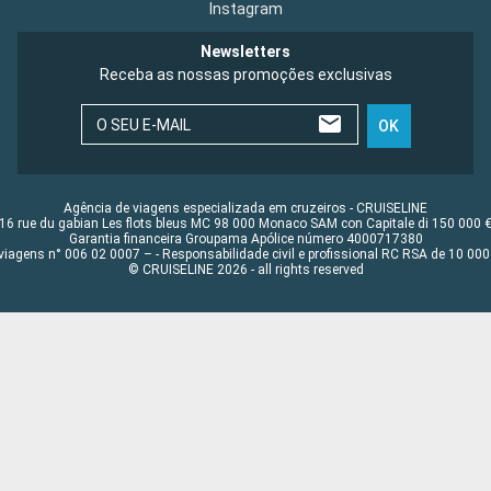
Instagram
Newsletters
Receba as nossas promoções exclusivas
O SEU E-MAIL
OK
Agência de viagens especializada em cruzeiros - CRUISELINE
16 rue du gabian Les flots bleus MC 98 000 Monaco SAM con Capitale di 150 000 
Garantia financeira Groupama Apólice número 4000717380
viagens n° 006 02 0007 – - Responsabilidade civil e profissional RC RSA de 10 0
© CRUISELINE 2026 - all rights reserved