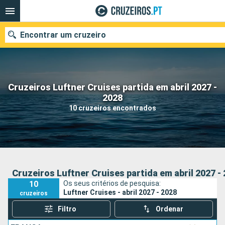
Encontrar um cruzeiro
Cruzeiros Luftner Cruises partida em abril 2027 -
Quando ir?
2028
10 cruzeiros encontrados
Data de partida
Portos
Companhias
Pesquisar
Cruzeiros Luftner Cruises partida em abril 2027 -
10
Os seus critérios de pesquisa:
Luftner Cruises - abril 2027 - 2028
cruzeiros
Filtro
Ordenar