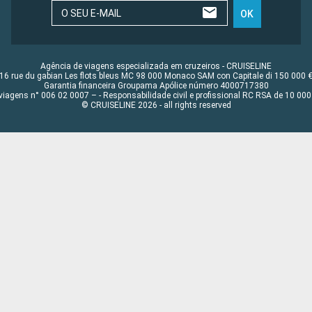
O SEU E-MAIL
OK
Agência de viagens especializada em cruzeiros - CRUISELINE
16 rue du gabian Les flots bleus MC 98 000 Monaco SAM con Capitale di 150 000 
Garantia financeira Groupama Apólice número 4000717380
viagens n° 006 02 0007 – - Responsabilidade civil e profissional RC RSA de 10 0
© CRUISELINE 2026 - all rights reserved