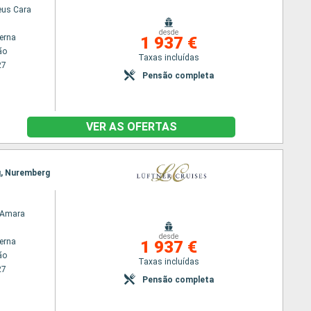
us Cara
desde
terna
1 937 €
ão
Taxas incluídas
27
Pensão completa
VER AS OFERTAS
g, Nuremberg
 Amara
desde
terna
1 937 €
ão
Taxas incluídas
27
Pensão completa