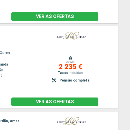
VER AS OFERTAS
Queen
desde
randa
2 235 €
ão
Taxas incluídas
27
Pensão completa
VER AS OFERTAS
Itinerário : Amesterdão, Utrecht, Maastricht, Namur, Antwerpen/Bruxelas, Gand, Kinderdijk, Roterdão, Amesterdão