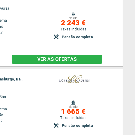
Aurea
desde
terna
2 243 €
ão
Taxas incluídas
27
Pensão completa
VER AS OFERTAS
Itinerário : Amesterdão, Utrecht, Colónia, Cochem, Koblenz, Rudesheim, Mannheim, Speyer, Estrasburgo, Basileia
Star
desde
terna
1 665 €
ão
Taxas incluídas
27
Pensão completa