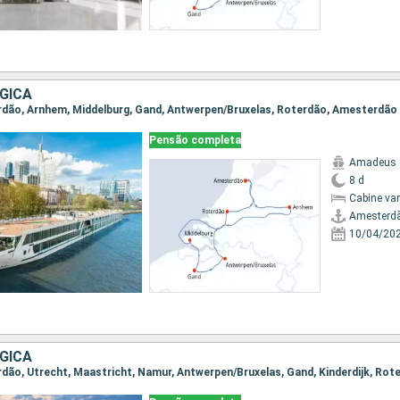
GICA
erdão, Arnhem, Middelburg, Gand, Antwerpen/Bruxelas, Roterdão, Amesterdão
Pensão completa
Amadeus 
8 d
Cabine va
Amesterd
10/04/20
GICA