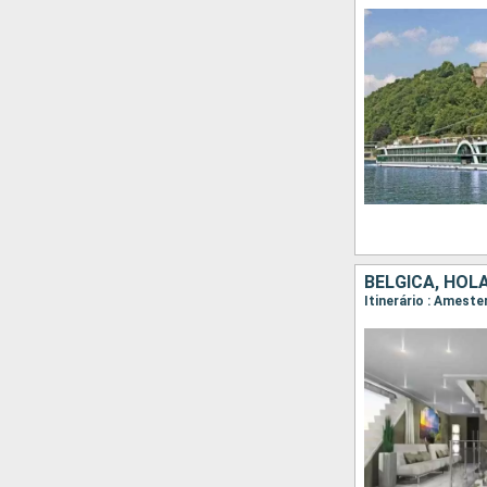
BÉLGICA, HOL
Itinerário : Amest