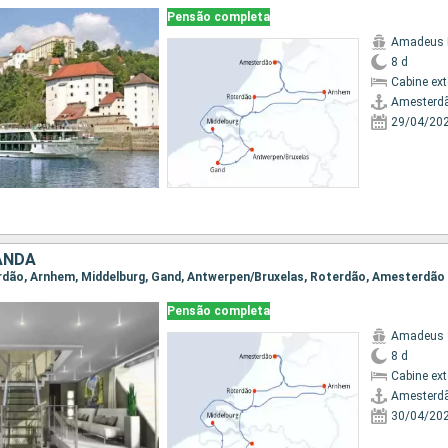
Pensão completa
Amadeus B
8 d
Cabine ex
Amesterd
29/04/20
ANDA
erdão, Arnhem, Middelburg, Gand, Antwerpen/Bruxelas, Roterdão, Amesterdão
Pensão completa
Amadeus 
8 d
Cabine ex
Amesterd
30/04/20