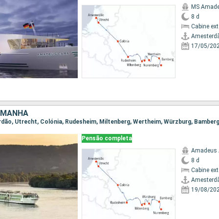
MS Amade
8 d
Cabine ex
Amesterd
17/05/20
EMANHA
erdão, Utrecht, Colónia, Rudesheim, Miltenberg, Wertheim, Würzburg, Bamber
Pensão completa
Amadeus
8 d
Cabine ex
Amesterd
19/08/20