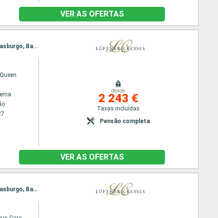
VER AS OFERTAS
Itinerário : Amesterdão, Utrecht, Colónia, Cochem, Koblenz, Rudesheim, Mannheim, Speyer, Estrasburgo, Basileia
Queen
desde
terna
2 243 €
ão
Taxas incluídas
27
Pensão completa
VER AS OFERTAS
Itinerário : Amesterdão, Utrecht, Colónia, Cochem, Koblenz, Rudesheim, Mannheim, Speyer, Estrasburgo, Basileia