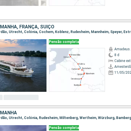
MANHA, FRANÇA, SUÍÇO
Pensão completa
Amadeus 
8 d
Cabine ex
Amesterd
11/05/20
EMANHA
erdão, Utrecht, Colónia, Rudesheim, Miltenberg, Wertheim, Würzburg, Bamber
Pensão completa