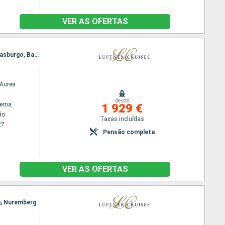
VER AS OFERTAS
Itinerário : Amesterdão, Utrecht, Colónia, Cochem, Koblenz, Rudesheim, Mannheim, Speyer, Estrasburgo, Basileia
Aurea
desde
terna
1 929 €
ão
Taxas incluídas
27
Pensão completa
VER AS OFERTAS
g, Nuremberg