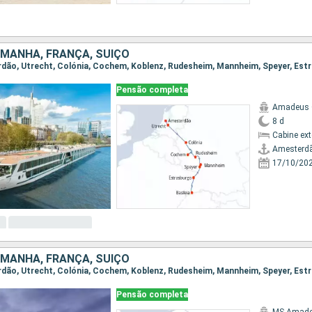
MANHA, FRANÇA, SUÍÇO
Pensão completa
Amadeus 
8 d
Cabine ex
Amesterd
17/10/20
MANHA, FRANÇA, SUÍÇO
Pensão completa