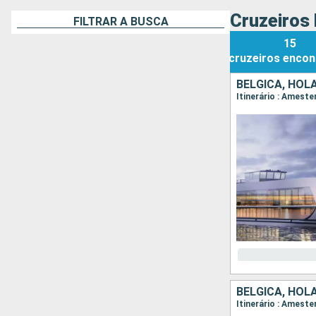
Cruzeiros 
FILTRAR A BUSCA
15
cruzeiros
encon
BÉLGICA, HOL
Itinerário : Amest
BÉLGICA, HOL
Itinerário : Amest