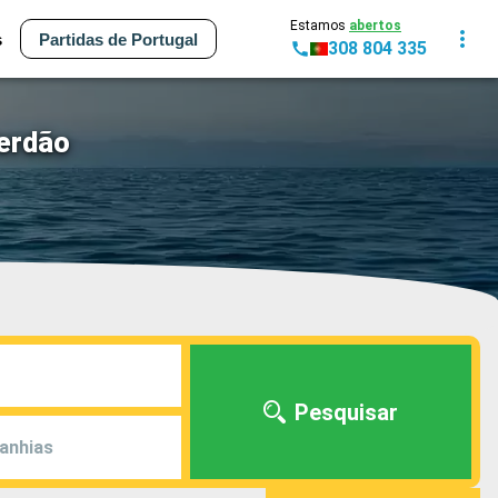
Estamos
abertos
s
Partidas de Portugal
308 804 335
terdão
Pesquisar
anhias