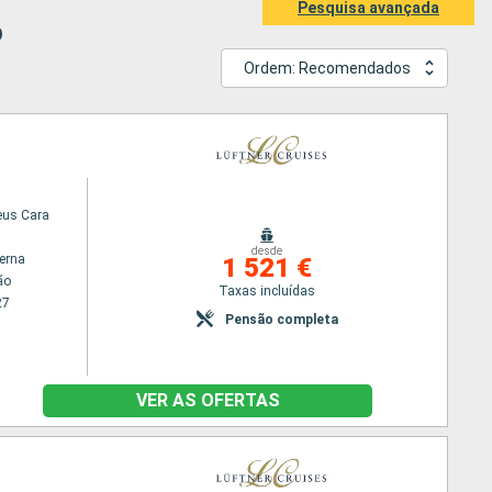
Pesquisa avançada
o
Ordem: Recomendados
us Cara
desde
terna
1 521 €
ão
Taxas incluídas
27
Pensão completa
VER AS OFERTAS