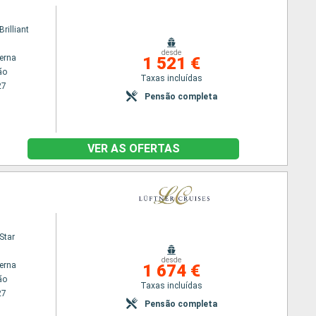
rilliant
desde
terna
1 521 €
ão
Taxas incluídas
27
Pensão completa
VER AS OFERTAS
Star
desde
terna
1 674 €
ão
Taxas incluídas
27
Pensão completa