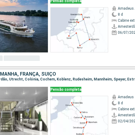
Pensão completa
Amadeus 
8 d
Cabine ex
Amesterd
06/07/20
MANHA, FRANÇA, SUÍÇO
Pensão completa
Amadeus 
8 d
Cabine ex
Amesterd
02/04/20