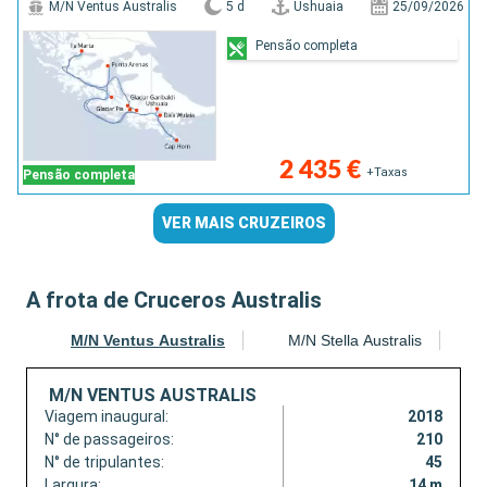
M/N Ventus Australis
5 d
Ushuaia
25/09/2026
Pensão completa
2 435 €
+Taxas
Pensão completa
VER MAIS CRUZEIROS
A frota de Cruceros Australis
M/N Ventus Australis
M/N Stella Australis
M/N VENTUS AUSTRALIS
Viagem inaugural:
2018
N° de passageiros:
210
N° de tripulantes:
45
Largura:
14 m