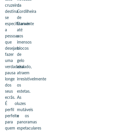
cruzeiro
da
destina-
Cordilheira
se
de
especificamente
Darwin
a
até
pessoas
aos
que
imensos
desejam
blocos
fazer
de
uma
gelo
verdadeira
azulado,
pausa
atraem
longe
irresistivelmente
dos
os
seus
estetas.
ecrãs.
As
É o
luzes
perfil
mutáveis
perfeito
e os
para
panoramas
quem
espetaculares