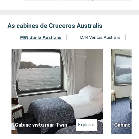
As cabines de Cruceros Australis
M/N Stella Australis
M/N Ventus Australis
Cabine vista mar Twin
Cabine vis
Explorar