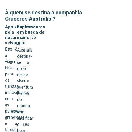
À quem se destina a companhia
Cruceros Australis
?
Apaixonados
Exploradores
pela
em busca de
natureza
conforto
selvagem
A
Esta é
Australis
a
destina-
viagem
se a
ideal
quem
para
deseja
os
viver a
turistas
aventura
maravilhados
do fim
com
do
as
mundo
paisagens
sem
grandiosas
sacrificar
e a
o seu
fauna
bem-