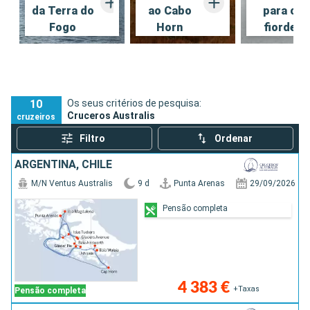
da Terra do
ao Cabo
para os
Fogo
Horn
fiordes
10
Os seus critérios de pesquisa:
Cruceros Australis
cruzeiros
Filtro
Ordenar
ARGENTINA, CHILE
M/N Ventus Australis
9 d
Punta Arenas
29/09/2026
Pensão completa
4 383 €
+Taxas
Pensão completa