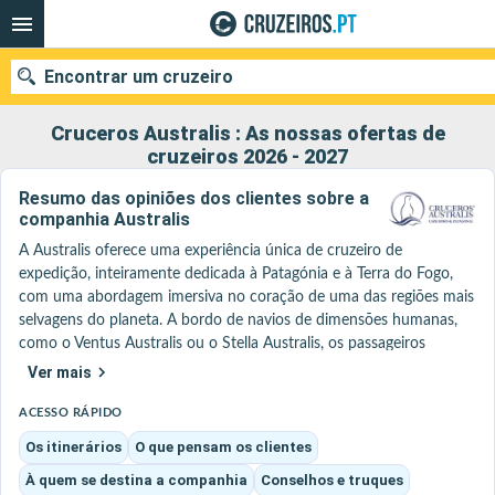
Encontrar um cruzeiro
Cruceros Australis : As nossas ofertas de
cruzeiros 2026 - 2027
Resumo das opiniões dos clientes sobre a
Quando ir?
companhia Australis
Data de partida
A Australis oferece uma experiência única de cruzeiro de 
expedição, inteiramente dedicada à Patagónia e à Terra do Fogo, 
com uma abordagem imersiva no coração de uma das regiões mais 
Portos
Companhias
selvagens do planeta. A bordo de navios de dimensões humanas, 
como o Ventus Australis ou o Stella Australis, os passageiros 
Pesquisar
acedem a territórios isolados, navegando por fiordes estreitos e 
Ver mais
canais inacessíveis aos grandes navios. 

A experiência é decididamente voltada para a natureza e a 
ACESSO RÁPIDO
exploração, com excursões diárias em zodiacs e desembarques 
Os itinerários
O que pensam os clientes
acompanhados por guias naturalistas, permitindo aproximar-se de 
À quem se destina a companhia
Conselhos e truques
glaciares, florestas e da fauna local. Os itinerários ligam, 