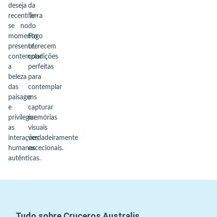
deseja
da
recentrar-
Terra
se no
do
momento
Fogo
presente,
oferecem
contemplar
condições
a
perfeitas
beleza
para
das
contemplar
paisagens
e
e
capturar
privilegiar
memórias
as
visuais
interações
verdadeiramente
humanas
excecionais.
autênticas.
Tudo sobre Cruceros Australis