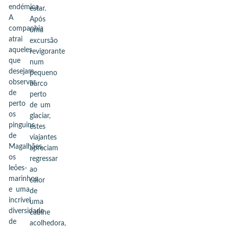
endémica.
estar.
A
Após
companhia
uma
atrai
excursão
aqueles
revigorante
que
num
desejam
pequeno
observar
barco
de
perto
perto
de um
os
glaciar,
pinguins
estes
de
viajantes
Magalhães,
apreciam
os
regressar
leões-
ao
marinhos
calor
e uma
de
incrível
uma
diversidade
cabine
de
acolhedora,