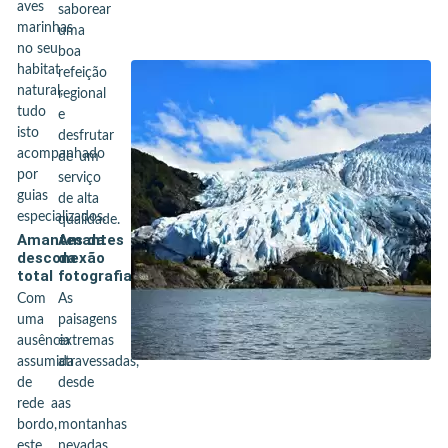
aves
saborear
marinhas
uma
no seu
boa
habitat
refeição
natural,
regional
tudo
e
isto
desfrutar
acompanhado
de um
por
serviço
guias
de alta
especializados.
qualidade.
Amantes da
Amantes
desconexão
da
total
fotografia
Com
As
uma
paisagens
ausência
extremas
assumida
atravessadas,
de
desde
rede a
as
bordo,
montanhas
este
nevadas