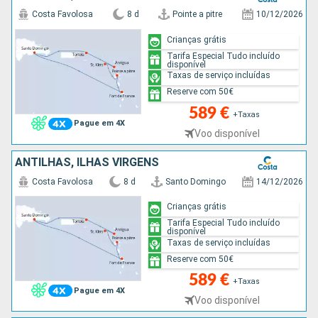
Costa Favolosa
8 d
Pointe a pitre
10/12/2026
Crianças grátis
Tarifa Especial Tudo incluído
disponível
Taxas de serviço incluídas
Reserve com 50€
589 €
+Taxas
Pague em 4X
Voo disponível
ANTILHAS, ILHAS VIRGENS
Costa Favolosa
8 d
Santo Domingo
14/12/2026
Crianças grátis
Tarifa Especial Tudo incluído
disponível
Taxas de serviço incluídas
Reserve com 50€
589 €
+Taxas
Pague em 4X
Voo disponível