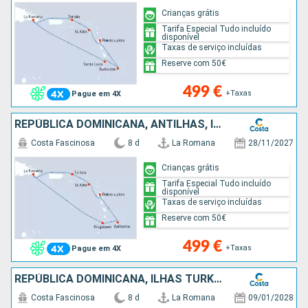
Crianças grátis
Tarifa Especial Tudo incluído
disponível
Taxas de serviço incluídas
Reserve com 50€
499 €
+Taxas
Pague em 4X
REPÚBLICA DOMINICANA, ANTILHAS, ILHAS VIRGENS
Costa Fascinosa
8 d
La Romana
28/11/2027
Crianças grátis
Tarifa Especial Tudo incluído
disponível
Taxas de serviço incluídas
Reserve com 50€
499 €
+Taxas
Pague em 4X
REPÚBLICA DOMINICANA, ILHAS TURKS &AMP; CAICOS
Costa Fascinosa
8 d
La Romana
09/01/2028