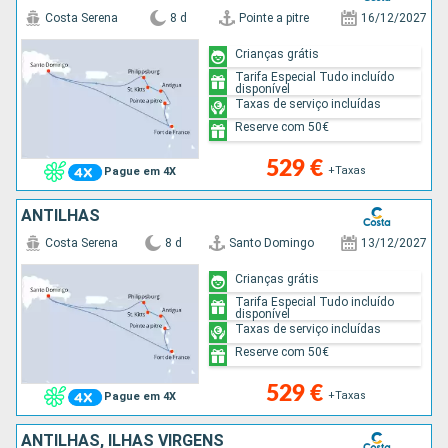
Costa Serena
8 d
Pointe a pitre
16/12/2027
Crianças grátis
Tarifa Especial Tudo incluído
disponível
Taxas de serviço incluídas
Reserve com 50€
529 €
+Taxas
Pague em 4X
ANTILHAS
Costa Serena
8 d
Santo Domingo
13/12/2027
Crianças grátis
Tarifa Especial Tudo incluído
disponível
Taxas de serviço incluídas
Reserve com 50€
529 €
+Taxas
Pague em 4X
ANTILHAS, ILHAS VIRGENS