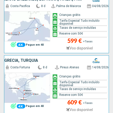
Costa Pacifica
8 d
Palma de Maiorca
04/08/2026
Crianças grátis
Tarifa Especial Tudo incluído
disponível
Taxas de serviço incluídas
Reserve com 50€
599 €
+Taxas
Pague em 4X
Voo disponível
GRÉCIA, TURQUIA
Costa Fortuna
8 d
Pireus Atenas
14/08/2026
Crianças grátis
Tarifa Especial Tudo incluído
disponível
Taxas de serviço incluídas
Reserve com 50€
609 €
+Taxas
Pague em 4X
Voo disponível