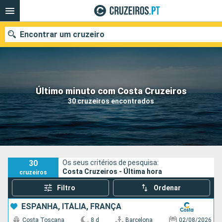
Encontrar um cruzeiro
Quando ir?
Último minuto com Costa Cruzeiros
30 cruzeiros encontrados
Data de partida
Portos
Companhias
Pesquisar
30
Os seus critérios de pesquisa:
Costa Cruzeiros - Última hora
cruzeiros
Filtro
Ordenar
ESPANHA, ITÁLIA, FRANÇA
Costa Toscana
8 d
Barcelona
02/08/2026