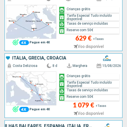
Crianças grátis
Tarifa Especial Tudo incluído
disponível
Taxas de serviço incluídas
Reserve com 50€
629 €
+Taxas
Pague em 4X
Voo disponível
ITÁLIA, GRÉCIA, CROÁCIA
Costa Deliziosa
8 d
Marghera
15/08/2026
Crianças grátis
Tarifa Especial Tudo incluído
disponível
Taxas de serviço incluídas
Reserve com 50€
1 079 €
+Taxas
Pague em 4X
Voo disponível
ILHAS BALEARES, ESPANHA, ITÁLIA, FRANÇA