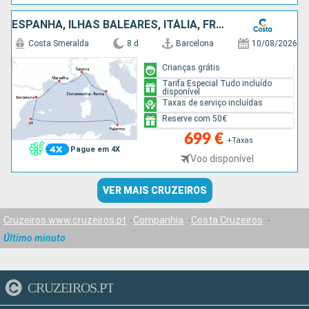
ESPANHA, ILHAS BALEARES, ITÁLIA, FRANÇA
Costa Smeralda
8 d
Barcelona
10/08/2026
Crianças grátis
Tarifa Especial Tudo incluído
disponível
Taxas de serviço incluídas
Reserve com 50€
699 €
+Taxas
Pague em 4X
Voo disponível
VER MAIS CRUZEIROS
Cruzeiros www.cruzeiros.pt
Companhia
Costa Cruzeiros
Último minuto
CRUZEIROS.PT