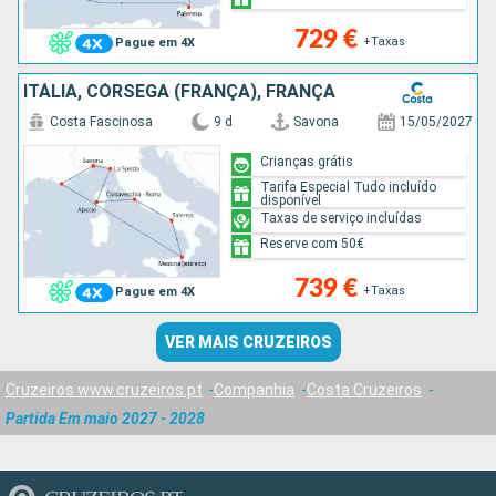
729 €
+Taxas
Pague em 4X
ITÁLIA, CÓRSEGA (FRANÇA), FRANÇA
Costa Fascinosa
9 d
Savona
15/05/2027
Crianças grátis
Tarifa Especial Tudo incluído
disponível
Taxas de serviço incluídas
Reserve com 50€
739 €
+Taxas
Pague em 4X
VER MAIS CRUZEIROS
Cruzeiros www.cruzeiros.pt
Companhia
Costa Cruzeiros
Partida Em maio 2027 - 2028