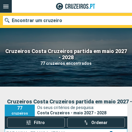
Encontrar um cruzeiro
Cruzeiros Costa Cruzeiros partida em maio 2027
Quando ir?
- 2028
77 cruzeiros encontrados
Data de partida
Portos
Companhias
Pesquisar
Cruzeiros Costa Cruzeiros partida em maio 2027 -
77
Os seus critérios de pesquisa:
Costa Cruzeiros - maio 2027 - 2028
cruzeiros
Filtro
Ordenar