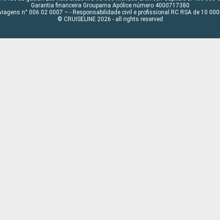
Garantia financeira Groupama Apólice número 4000717380
viagens n° 006 02 0007 – - Responsabilidade civil e profissional RC RSA de 10 0
© CRUISELINE 2026 - all rights reserved