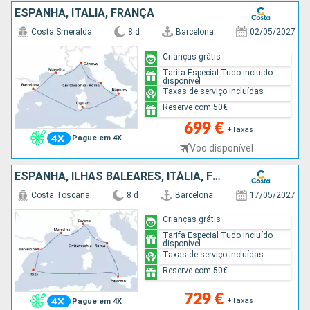
ESPANHA, ITÁLIA, FRANÇA
Costa Smeralda
8 d
Barcelona
02/05/2027
Crianças grátis
Tarifa Especial Tudo incluído
disponível
Taxas de serviço incluídas
Reserve com 50€
699 €
+Taxas
Pague em 4X
Voo disponível
ESPANHA, ILHAS BALEARES, ITÁLIA, FRANÇA
Costa Toscana
8 d
Barcelona
17/05/2027
Crianças grátis
Tarifa Especial Tudo incluído
disponível
Taxas de serviço incluídas
Reserve com 50€
729 €
+Taxas
Pague em 4X