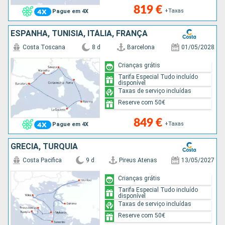
819 €
+Taxas
Pague em 4X
ESPANHA, TUNÍSIA, ITÁLIA, FRANÇA
Costa Toscana
8 d
Barcelona
01/05/2028
Crianças grátis
Tarifa Especial Tudo incluído
disponível
Taxas de serviço incluídas
Reserve com 50€
849 €
+Taxas
Pague em 4X
GRÉCIA, TURQUIA
Costa Pacifica
9 d
Pireus Atenas
13/05/2027
Crianças grátis
Tarifa Especial Tudo incluído
disponível
Taxas de serviço incluídas
Reserve com 50€