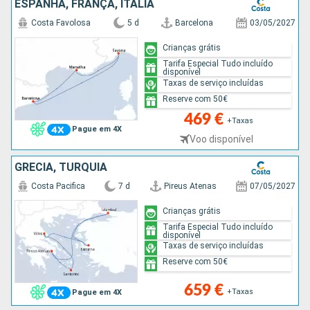
ESPANHA, FRANÇA, ITÁLIA
Costa Favolosa
5 d
Barcelona
03/05/2027
Crianças grátis
Tarifa Especial Tudo incluído
disponível
Taxas de serviço incluídas
Reserve com 50€
469 €
+Taxas
Pague em 4X
Voo disponível
GRÉCIA, TURQUIA
Costa Pacifica
7 d
Pireus Atenas
07/05/2027
Crianças grátis
Tarifa Especial Tudo incluído
disponível
Taxas de serviço incluídas
Reserve com 50€
659 €
+Taxas
Pague em 4X