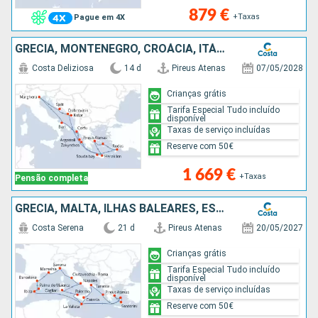
879 €
+Taxas
Pague em 4X
GRÉCIA, MONTENEGRO, CROÁCIA, ITÁLIA
Costa Deliziosa
14 d
Pireus Atenas
07/05/2028
Crianças grátis
Tarifa Especial Tudo incluído
disponível
Taxas de serviço incluídas
Reserve com 50€
1 669 €
+Taxas
Pensão completa
GRÉCIA, MALTA, ILHAS BALEARES, ESPANHA, FRANÇA, ITÁLIA
Costa Serena
21 d
Pireus Atenas
20/05/2027
Crianças grátis
Tarifa Especial Tudo incluído
disponível
Taxas de serviço incluídas
Reserve com 50€