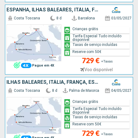
ESPANHA, ILHAS BALEARES, ITÁLIA, FRANÇA
Costa Toscana
8 d
Barcelona
03/05/2027
Crianças grátis
Tarifa Especial Tudo incluído
disponível
Taxas de serviço incluídas
Reserve com 50€
729 €
+Taxas
Pague em 4X
Voo disponível
ILHAS BALEARES, ITÁLIA, FRANÇA, ESPANHA
Costa Toscana
8 d
Palma de Maiorca
04/05/2027
Crianças grátis
Tarifa Especial Tudo incluído
disponível
Taxas de serviço incluídas
Reserve com 50€
729 €
+Taxas
Pague em 4X