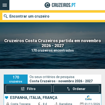
Encontrar um cruzeiro
Cruzeiros Costa Cruzeiros partida em novembro
Quando ir?
2026 - 2027
170 cruzeiros encontrados
Data de partida
Portos
Companhias
Pesquisar
170
Os seus critérios de pesquisa:
Costa Cruzeiros - novembro 2026 - 2027
cruzeiros
Filtro
Ordenar
ESPANHA, ITÁLIA, FRANÇA
Costa Toscana
8 d
Barcelona
01/11/2026