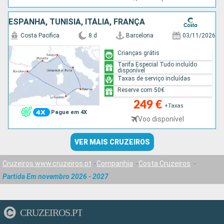
ESPANHA, TUNÍSIA, ITÁLIA, FRANÇA
Costa Pacifica
8 d
Barcelona
03/11/2026
Crianças grátis
Tarifa Especial Tudo incluído
disponível
Taxas de serviço incluídas
Reserve com 50€
249 €
+Taxas
Pague em 4X
Voo disponível
VER MAIS CRUZEIROS
Cruzeiros www.cruzeiros.pt
Companhia
Costa Cruzeiros
Partida Em novembro 2026 - 2027
CRUZEIROS.PT