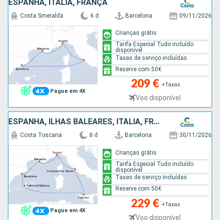
ESPANHA, ITÁLIA, FRANÇA
Costa Smeralda
6 d
Barcelona
09/11/2026
Crianças grátis
Tarifa Especial Tudo incluído
disponível
Taxas de serviço incluídas
Reserve com 50€
209 €
+Taxas
Pague em 4X
Voo disponível
ESPANHA, ILHAS BALEARES, ITÁLIA, FRANÇA
Costa Toscana
8 d
Barcelona
30/11/2026
Crianças grátis
Tarifa Especial Tudo incluído
disponível
Taxas de serviço incluídas
Reserve com 50€
229 €
+Taxas
Pague em 4X
Voo disponível