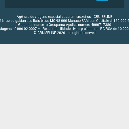
Agência de viagens especializada em cruzeiros - CRUISELINE
16 rue du gabian Les flots bleus MC 98 000 Monaco SAM con Capitale di 150 000 
Garantia financeira Groupama Apólice número 4000717380
viagens n° 006 02 0007 – - Responsabilidade civil e profissional RC RSA de 10 0
© CRUISELINE 2026 - all rights reserved