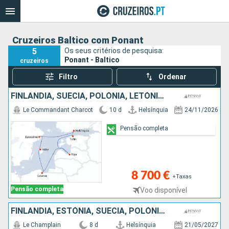
Cruzeiros Baltico com Ponant
5
Os seus critérios de pesquisa:
Ponant - Baltico
cruzeiros
Filtro
Ordenar
FINLÂNDIA, SUÉCIA, POLÓNIA, LETÓNIA, ESTÓNIA
Le Commandant Charcot
10 d
Helsínquia
24/11/2026
Pensão completa
8 700 €
+Taxas
Pensão completa
Voo disponível
FINLÂNDIA, ESTÓNIA, SUÉCIA, POLÓNIA, DINAMARCA
Le Champlain
8 d
Helsínquia
21/05/2027